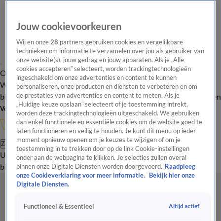
Jouw cookievoorkeuren
Wij en onze
28
partners gebruiken cookies en vergelijkbare
technieken om informatie te verzamelen over jou als gebruiker van
onze website(s), jouw gedrag en jouw apparaten. Als je „Alle
cookies accepteren” selecteert, worden trackingtechnologieën
Overzicht
In de
Onze programma's
Uitzendingen
Onze gezichten
ingeschakeld om onze advertenties en content te kunnen
Wandelgangen
Interviews
Uitzending
personaliseren, onze producten en diensten te verbeteren en om
bijwonen
de prestaties van advertenties en content te meten. Als je
Podcast
Shop
Veelgestelde vragen
Kijkersvraag insturen
„Huidige keuze opslaan” selecteert of je toestemming intrekt,
Volg Vandaag Inside
worden deze trackingtechnologieën uitgeschakeld. We gebruiken
dan enkel functionele en essentiële cookies om de website goed te
laten functioneren en veilig te houden. Je kunt dit menu op ieder
moment opnieuw openen om je keuzes te wijzigen of om je
Zoeken
toestemming in te trekken door op de link Cookie-instellingen
Uitzendingen
Vandaag Inside
De Oranjezomer
Shop
Uitzending
onder aan de webpagina te klikken. Je selecties zullen overal
bijwonen
binnen onze Digitale Diensten worden doorgevoerd.
Raadpleeg
onze Cookieverklaring voor meer informatie.
Bekijk hier onze
Digitale Diensten.
Altijd actief
Functioneel & Essentieel