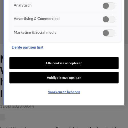
Analytisch
Advertising & Commercieel
Marketing & Social media
Derde partijen lijst
Merel Ek onthult In de
Alle cookies accepteren
Wandelgangen met wie ze
Huidige keuze opslaan
het liefst aan de Vandaag
Inside-bar zit
Voorkeuren beheren
11 okt 2023, 09:44