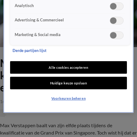
Analytisch
Advertising & Commercieel
Marketing & Social media
Derde partijen lijst
Max Verstappen baalt van
Alle cookies accepteren
kwalificatie: ‘Winnen kun je
Huidige keuze opslaan
echt vergeten’
Voorkeuren beheren
16 sep 2023, 18:16
Max Verstappen baalt van zijn elfde plaats tijdens de
kwalificatie van de Grand Prix van Singapore. Toch wist hij dat er