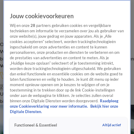
Jouw cookievoorkeuren
Wij en onze
28
partners gebruiken cookies en vergelijkbare
technieken om informatie te verzamelen over jou als gebruiker van
onze website(s), jouw gedrag en jouw apparaten. Als je „Alle
cookies accepteren” selecteert, worden trackingtechnologieën
Overzicht
In de
Onze programma's
Uitzendingen
Onze gezichten
ingeschakeld om onze advertenties en content te kunnen
Wandelgangen
Interviews
Uitzending
personaliseren, onze producten en diensten te verbeteren en om
bijwonen
de prestaties van advertenties en content te meten. Als je
Podcast
Shop
Veelgestelde vragen
Kijkersvraag insturen
„Huidige keuze opslaan” selecteert of je toestemming intrekt,
Volg Vandaag Inside
worden deze trackingtechnologieën uitgeschakeld. We gebruiken
dan enkel functionele en essentiële cookies om de website goed te
laten functioneren en veilig te houden. Je kunt dit menu op ieder
moment opnieuw openen om je keuzes te wijzigen of om je
Zoeken
toestemming in te trekken door op de link Cookie-instellingen
Uitzendingen
Vandaag Inside
De Oranjezomer
Shop
Uitzending
onder aan de webpagina te klikken. Je selecties zullen overal
bijwonen
binnen onze Digitale Diensten worden doorgevoerd.
Raadpleeg
onze Cookieverklaring voor meer informatie.
Bekijk hier onze
Digitale Diensten.
Altijd actief
Functioneel & Essentieel