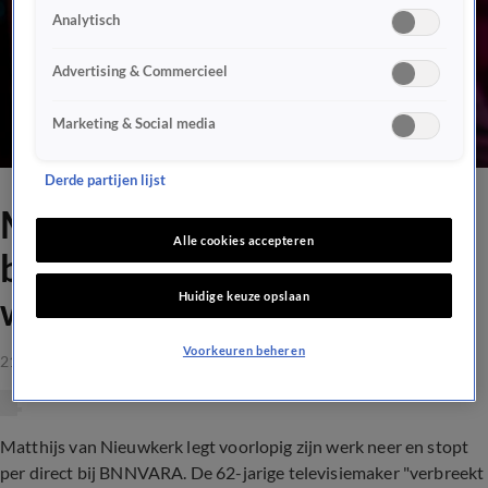
Analytisch
Advertising & Commercieel
Marketing & Social media
Derde partijen lijst
Matthijs van Nieuwkerk
Alle cookies accepteren
breekt met BNNVARA, legt
Huidige keuze opslaan
werk neer
Voorkeuren beheren
21 nov 2022, 13:41
Matthijs van Nieuwkerk legt voorlopig zijn werk neer en stopt
per direct bij BNNVARA. De 62-jarige televisiemaker "verbreekt