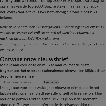
tv-programma's rondom de Top 2000. NTR besloot zaterdag de
opnames van de Top 2000 Quiz te staken naar aanleiding van
het Volkskrant-artikel. Over het vervolg hiervan is nog niks
bekend.
René en Johan stonden maandagavond lijnrecht tegenover elkaar in
een discussie over het Volkskrantartikel waarin tientallen oud-
medewerkers van DWDD spreken over
René en Johan clashen over Matthijs van 
wangedrag van presentator Matthijs van Nieuwkerk. Bekijk het in de
Nieuwkerk: 'Jij lult uit je nek!'
video hieronder.
Ontvang onze nieuwsbrief
18:41
Meld je aan voor onze wekelijkse mail vol met de beste
fragmenten, het meest spraakmakende nieuws, een kijkje achter
de schermen en meer.
Aanmelden
Meld je aan voor onze wekelijkse nieuwsbrief met daarin het
laatste nieuws en aanbiedingen die wijzelf of in samenwerking
met onze partners organiseren. Je kunt je op ieder moment
afmelden. Zie voor meer informatie de
privacyverklaring
.