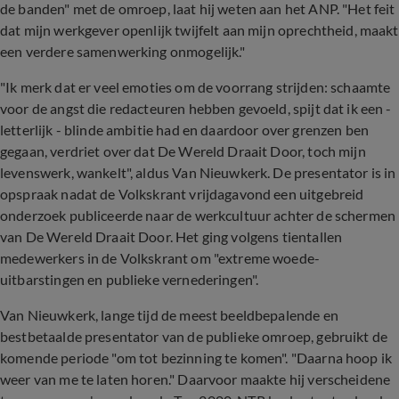
de banden" met de omroep, laat hij weten aan het ANP. "Het feit
dat mijn werkgever openlijk twijfelt aan mijn oprechtheid, maakt
een verdere samenwerking onmogelijk."
"Ik merk dat er veel emoties om de voorrang strijden: schaamte
voor de angst die redacteuren hebben gevoeld, spijt dat ik een -
letterlijk - blinde ambitie had en daardoor over grenzen ben
gegaan, verdriet over dat De Wereld Draait Door, toch mijn
levenswerk, wankelt", aldus Van Nieuwkerk. De presentator is in
opspraak nadat de Volkskrant vrijdagavond een uitgebreid
onderzoek publiceerde naar de werkcultuur achter de schermen
van De Wereld Draait Door. Het ging volgens tientallen
medewerkers in de Volkskrant om "extreme woede-
uitbarstingen en publieke vernederingen".
Van Nieuwkerk, lange tijd de meest beeldbepalende en
bestbetaalde presentator van de publieke omroep, gebruikt de
komende periode "om tot bezinning te komen". "Daarna hoop ik
weer van me te laten horen." Daarvoor maakte hij verscheidene