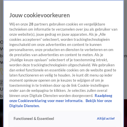
Jouw cookievoorkeuren
Wij en onze
28
partners gebruiken cookies en vergelijkbare
technieken om informatie te verzamelen over jou als gebruiker van
onze website(s), jouw gedrag en jouw apparaten. Als je „Alle
cookies accepteren” selecteert, worden trackingtechnologieën
Overzicht
In de
Onze programma's
Uitzendingen
Onze gezichten
ingeschakeld om onze advertenties en content te kunnen
Wandelgangen
Interviews
Uitzending
personaliseren, onze producten en diensten te verbeteren en om
bijwonen
de prestaties van advertenties en content te meten. Als je
Podcast
Shop
Veelgestelde vragen
Kijkersvraag insturen
„Huidige keuze opslaan” selecteert of je toestemming intrekt,
Volg Vandaag Inside
worden deze trackingtechnologieën uitgeschakeld. We gebruiken
dan enkel functionele en essentiële cookies om de website goed te
laten functioneren en veilig te houden. Je kunt dit menu op ieder
moment opnieuw openen om je keuzes te wijzigen of om je
Zoeken
toestemming in te trekken door op de link Cookie-instellingen
Uitzendingen
Vandaag Inside
De Oranjezomer
Shop
Uitzending
onder aan de webpagina te klikken. Je selecties zullen overal
bijwonen
binnen onze Digitale Diensten worden doorgevoerd.
Raadpleeg
onze Cookieverklaring voor meer informatie.
Bekijk hier onze
Digitale Diensten.
Altijd actief
Functioneel & Essentieel