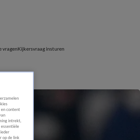
e vragen
Kijkersvraag insturen
 verzamelen
okies
 en content
van
ing intrekt,
 essentiële
 ieder
 op de link