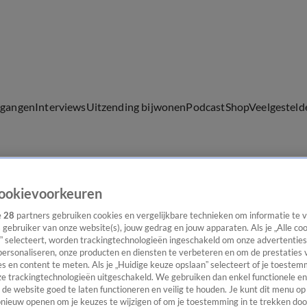
lgangen
Interviews
Uitzending bijwonen
Podcast
Shop
Veelgesteld
ijwonen
ookievoorkeuren
e
28
partners gebruiken cookies en vergelijkbare technieken om informatie te
s gebruiker van onze website(s), jouw gedrag en jouw apparaten. Als je „Alle co
” selecteert, worden trackingtechnologieën ingeschakeld om onze advertenties
personaliseren, onze producten en diensten te verbeteren en om de prestaties 
s en content te meten. Als je „Huidige keuze opslaan” selecteert of je toestemm
e trackingtechnologieën uitgeschakeld. We gebruiken dan enkel functionele en
de website goed te laten functioneren en veilig te houden. Je kunt dit menu op
ieuw openen om je keuzes te wijzigen of om je toestemming in te trekken door