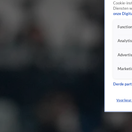
Cookie-inst
Diensten w
onze Digit
Function
Analyti
Adverti
Marketi
Derde parti
Voorkeur