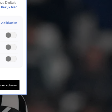
nze Digitale
Bekijk hier
Altijd actief
s accepteren