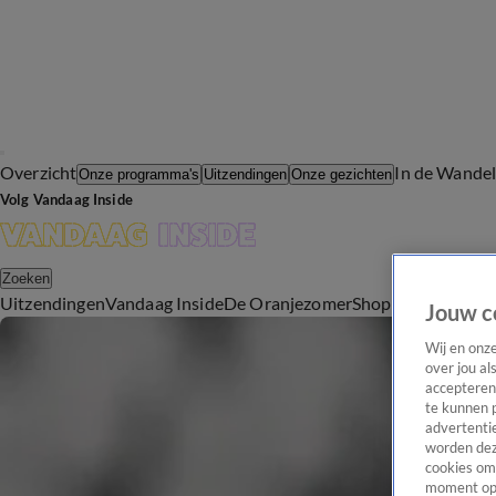
Overzicht
In de Wande
Onze programma's
Uitzendingen
Onze gezichten
Volg Vandaag Inside
Zoeken
Uitzendingen
Vandaag Inside
De Oranjezomer
Shop
Uitzending b
Jouw c
Wij en onz
over jou al
accepteren
te kunnen 
advertentie
worden dez
cookies om 
moment opn