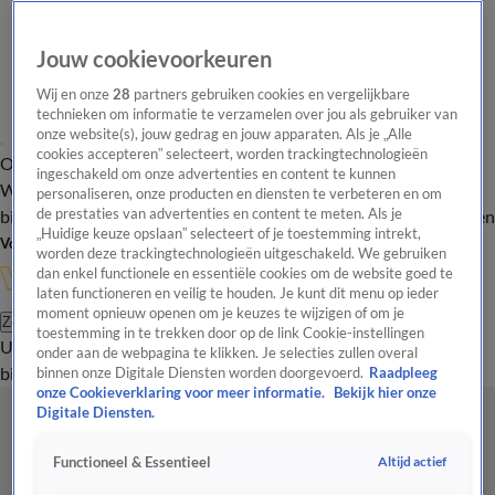
Jouw cookievoorkeuren
Wij en onze
28
partners gebruiken cookies en vergelijkbare
technieken om informatie te verzamelen over jou als gebruiker van
onze website(s), jouw gedrag en jouw apparaten. Als je „Alle
cookies accepteren” selecteert, worden trackingtechnologieën
Overzicht
In de
Onze programma's
Uitzendingen
Onze gezichten
ingeschakeld om onze advertenties en content te kunnen
Wandelgangen
Interviews
Uitzending
personaliseren, onze producten en diensten te verbeteren en om
bijwonen
de prestaties van advertenties en content te meten. Als je
Podcast
Shop
Veelgestelde vragen
Kijkersvraag insturen
„Huidige keuze opslaan” selecteert of je toestemming intrekt,
Volg Vandaag Inside
worden deze trackingtechnologieën uitgeschakeld. We gebruiken
dan enkel functionele en essentiële cookies om de website goed te
laten functioneren en veilig te houden. Je kunt dit menu op ieder
moment opnieuw openen om je keuzes te wijzigen of om je
Zoeken
toestemming in te trekken door op de link Cookie-instellingen
Uitzendingen
Vandaag Inside
De Oranjezomer
Shop
Uitzending
onder aan de webpagina te klikken. Je selecties zullen overal
bijwonen
binnen onze Digitale Diensten worden doorgevoerd.
Raadpleeg
onze Cookieverklaring voor meer informatie.
Bekijk hier onze
Digitale Diensten.
Altijd actief
Functioneel & Essentieel