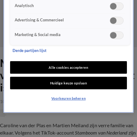
Analytisch
Advertising & Commercieel
Marketing & Social media
Derde partijen lijst
Martien Meiland en Caroline
Alle cookies accepteren
van der Plas zijn familie: 'Het
Huidige keuze opslaan
is om te gillen!'
Voorkeuren beheren
10 apr 2023, 00:00
Caroline van der Plas en Martien Meiland zijn verre familie van
elkaar.
Volgens het TikTok-account
Stamboom van Nederland
zijn