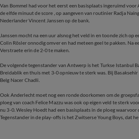
Van Bommel had voor het eerst een basisplaats ingeruimd voor 
de elfde minuut de score , op aangeven van routinier Radja Nain
Nederlander Vincent Janssen op de bank.
Janssen mocht na een uur alsnog het veld in en toonde zich op e
Colin Rösler onnodig omver en had meteen geel te pakken. Na ee
Verstraete erin de 2-0 te maken.
De volgende tegenstander van Antwerp is het Turkse Istanbul Bas
Breidablik en thuis met 3-0 opnieuw te sterk was. Bij Basaksehi
Belg Nacer Chadli.
Ook Anderlecht moet nog een ronde doorkomen om de groepsfase
ploeg van coach Felice Mazzu was ook op eigen veld te sterk vo
nu 3-0. Wesley Hoedt had een basisplaats in de ploeg waarvoor
Tegenstander in de play-offs is het Zwitserse Young Boys, dat h