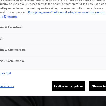
ieuw openen om je keuzes te wijzigen of om je toestemming in te trekken door
ellingen onder aan de webpagina te klikken. Je selecties zullen overal binnen o
orden doorgevoerd.
Raadpleeg onze Cookieverklaring voor meer informatie.
ale Diensten.
eel & Essentieel
sch
sing & Commercieel
ng & Social media
jen lijst
en beheren
Huidige keuze opslaan
Alle cookie