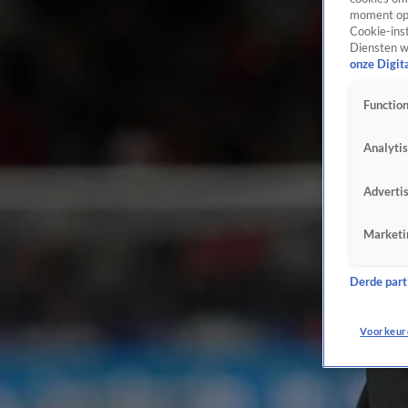
moment opn
Cookie-inst
Diensten w
onze Digit
Function
Analyti
Adverti
Marketi
Derde parti
Voorkeur