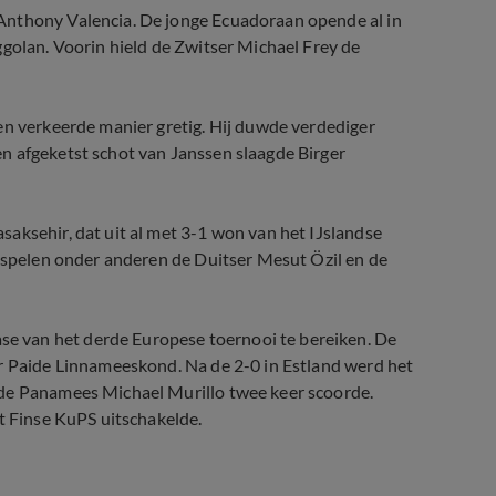
Anthony Valencia. De jonge Ecuadoraan opende al in
ggolan. Voorin hield de Zwitser Michael Frey de
en verkeerde manier gretig. Hij duwde verdediger
n afgeketst schot van Janssen slaagde Birger
aksehir, dat uit al met 3-1 won van het IJslandse
r spelen onder anderen de Duitser Mesut Özil en de
 van het derde Europese toernooi te bereiken. De
or Paide Linnameeskond. Na de 2-0 in Estland werd het
 de Panamees Michael Murillo twee keer scoorde.
et Finse KuPS uitschakelde.