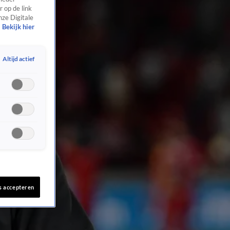
 op de link
nze Digitale
Bekijk hier
Altijd actief
s accepteren