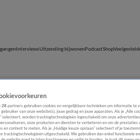
lgangen
Interviews
Uitzending bijwonen
Podcast
Shop
Veelgesteld
ijwonen
ookievoorkeuren
e
28
partners gebruiken cookies en vergelijkbare technieken om informatie te
s gebruiker van onze website(s), jouw gedrag en jouw apparaten. Als je „Alle co
” selecteert, worden trackingtechnologieën ingeschakeld om onze advertenties
personaliseren, onze producten en diensten te verbeteren en om de prestaties 
s en content te meten. Als je „Huidige keuze opslaan” selecteert of je toestemm
e trackingtechnologieën uitgeschakeld. We gebruiken dan enkel functionele en
de website goed te laten functioneren en veilig te houden. Je kunt dit menu op