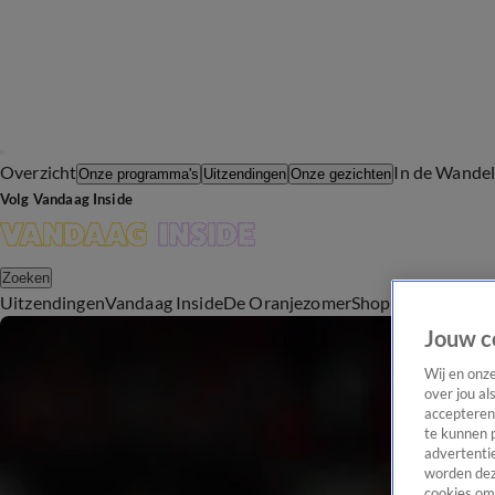
Overzicht
In de Wande
Onze programma's
Uitzendingen
Onze gezichten
Volg Vandaag Inside
Zoeken
Uitzendingen
Vandaag Inside
De Oranjezomer
Shop
Uitzending b
Jouw c
Wij en onz
over jou al
accepteren
te kunnen 
advertentie
worden dez
cookies om 