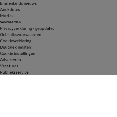
Binnenlands nieuws
Anekdotes
Muziek
Voorwaarden
Privacyverklaring - geüpdatet
Gebruiksvoorwaarden
Cookieverklaring
Digitale diensten
Cookie instellingen
Adverteren
Vacatures
Publieksservice
Toegankelijkheid
Uitzendingen
Vandaag Inside
De Oranjezomer
De Oranjezondag
Veronica Inside
Veronica Offside