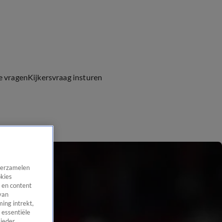
e vragen
Kijkersvraag insturen
 verzamelen
okies
 en content
van
ing intrekt,
 essentiële
 ieder