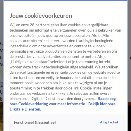
Jouw cookievoorkeuren
Wij en onze
28
partners gebruiken cookies en vergelijkbare
technieken om informatie te verzamelen over jou als gebruiker van
onze website(s), jouw gedrag en jouw apparaten. Als je „Alle
cookies accepteren” selecteert, worden trackingtechnologieën
Overzicht
In de
Onze programma's
Uitzendingen
Onze gezichten
ingeschakeld om onze advertenties en content te kunnen
Wandelgangen
Interviews
Uitzending
personaliseren, onze producten en diensten te verbeteren en om
bijwonen
de prestaties van advertenties en content te meten. Als je
Podcast
Shop
Veelgestelde vragen
Kijkersvraag insturen
„Huidige keuze opslaan” selecteert of je toestemming intrekt,
Volg Vandaag Inside
worden deze trackingtechnologieën uitgeschakeld. We gebruiken
dan enkel functionele en essentiële cookies om de website goed te
laten functioneren en veilig te houden. Je kunt dit menu op ieder
moment opnieuw openen om je keuzes te wijzigen of om je
Zoeken
toestemming in te trekken door op de link Cookie-instellingen
Uitzendingen
Vandaag Inside
De Oranjezomer
Shop
Uitzending
onder aan de webpagina te klikken. Je selecties zullen overal
bijwonen
binnen onze Digitale Diensten worden doorgevoerd.
Raadpleeg
onze Cookieverklaring voor meer informatie.
Bekijk hier onze
Digitale Diensten.
Altijd actief
Functioneel & Essentieel