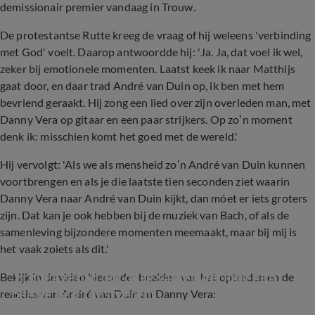
demissionair premier vandaag in Trouw.
De protestantse Rutte kreeg de vraag of hij weleens 'verbinding
met God' voelt. Daarop antwoordde hij: 'Ja. Ja, dat voel ik wel,
zeker bij emotionele momenten. Laatst keek ik naar Matthijs
gaat door, en daar trad André van Duin op, ik ben met hem
bevriend geraakt. Hij zong een lied over zijn overleden man, met
Danny Vera op gitaar en een paar strijkers. Op zo’n moment
denk ik: misschien komt het goed met de wereld.'
Hij vervolgt: 'Als we als mensheid zo’n André van Duin kunnen
voortbrengen en als je die laatste tien seconden ziet waarin
Danny Vera naar André van Duin kijkt, dan móet er iets groters
zijn. Dat kan je ook hebben bij de muziek van Bach, of als de
samenleving bijzondere momenten meemaakt, maar bij mij is
het vaak zoiets als dit.'
'Erover gehad om deze samenwerking een 
Bekijk in de video hieronder beelden van het optreden en de
beetje te intensiveren...
reacties van André van Duin en Danny Vera: