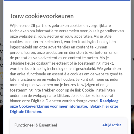
Jouw cookievoorkeuren
Wij en onze
28
partners gebruiken cookies en vergelijkbare
technieken om informatie te verzamelen over jou als gebruiker van
onze website(s), jouw gedrag en jouw apparaten. Als je „Alle
cookies accepteren” selecteert, worden trackingtechnologieën
Overzicht
In de
Onze programma's
Uitzendingen
Onze gezichten
ingeschakeld om onze advertenties en content te kunnen
Wandelgangen
Interviews
Uitzending
personaliseren, onze producten en diensten te verbeteren en om
bijwonen
de prestaties van advertenties en content te meten. Als je
Podcast
Shop
Veelgestelde vragen
Kijkersvraag insturen
„Huidige keuze opslaan” selecteert of je toestemming intrekt,
Volg Vandaag Inside
worden deze trackingtechnologieën uitgeschakeld. We gebruiken
dan enkel functionele en essentiële cookies om de website goed te
laten functioneren en veilig te houden. Je kunt dit menu op ieder
moment opnieuw openen om je keuzes te wijzigen of om je
Zoeken
toestemming in te trekken door op de link Cookie-instellingen
Uitzendingen
Vandaag Inside
De Oranjezomer
Shop
Uitzending
onder aan de webpagina te klikken. Je selecties zullen overal
bijwonen
binnen onze Digitale Diensten worden doorgevoerd.
Raadpleeg
onze Cookieverklaring voor meer informatie.
Bekijk hier onze
Digitale Diensten.
Altijd actief
Functioneel & Essentieel