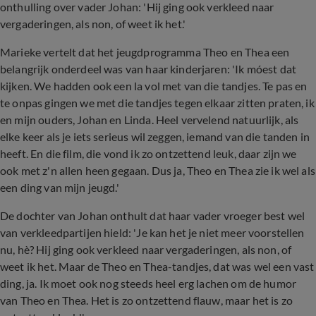
onthulling over vader Johan: 'Hij ging ook verkleed naar
vergaderingen, als non, of weet ik het.'
Marieke vertelt dat het jeugdprogramma Theo en Thea een
belangrijk onderdeel was van haar kinderjaren: 'Ik móest dat
kijken. We hadden ook een la vol met van die tandjes. Te pas en
te onpas gingen we met die tandjes tegen elkaar zitten praten, ik
en mijn ouders, Johan en Linda. Heel vervelend natuurlijk, als
elke keer als je iets serieus wil zeggen, iemand van die tanden in
heeft. En die film, die vond ik zo ontzettend leuk, daar zijn we
ook met z'n allen heen gegaan. Dus ja, Theo en Thea zie ik wel als
een ding van mijn jeugd.'
De dochter van Johan onthult dat haar vader vroeger best wel
van verkleedpartijen hield: 'Je kan het je niet meer voorstellen
nu, hè? Hij ging ook verkleed naar vergaderingen, als non, of
weet ik het. Maar de Theo en Thea-tandjes, dat was wel een vast
ding, ja. Ik moet ook nog steeds heel erg lachen om de humor
van Theo en Thea. Het is zo ontzettend flauw, maar het is zo