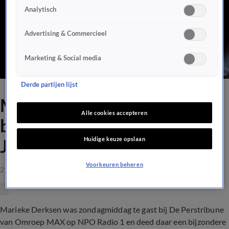
Analytisch
Advertising & Commercieel
Marketing & Social media
Derde partijen lijst
Marieke Derksen doet
Alle cookies accepteren
bijzondere onthulling over
Huidige keuze opslaan
Johan
Voorkeuren beheren
21 feb 2021, 15:58
Marieke Derksen was zondagmiddag te gast bij De Perstribune
van Omroep MAX op NPO Radio 1 en deed daar een bijzondere