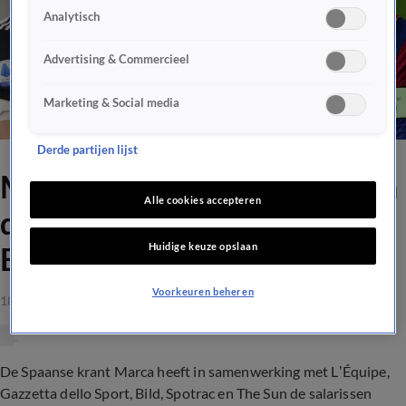
Analytisch
Advertising & Commercieel
Marketing & Social media
Derde partijen lijst
Marca onthult salarissen van
Alle cookies accepteren
dertig sterspelers in
Huidige keuze opslaan
Europese topcompetities
Voorkeuren beheren
18 mrt 2021, 17:40
De Spaanse krant Marca heeft in samenwerking met L’Équipe,
Gazzetta dello Sport, Bild, Spotrac en The Sun de salarissen