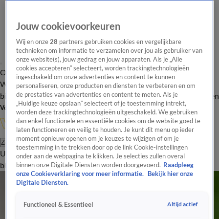
Jouw cookievoorkeuren
Wij en onze
28
partners gebruiken cookies en vergelijkbare
technieken om informatie te verzamelen over jou als gebruiker van
onze website(s), jouw gedrag en jouw apparaten. Als je „Alle
cookies accepteren” selecteert, worden trackingtechnologieën
Overzicht
In de
Onze programma's
Uitzendingen
Onze gezichten
ingeschakeld om onze advertenties en content te kunnen
Wandelgangen
Interviews
Uitzending
personaliseren, onze producten en diensten te verbeteren en om
bijwonen
de prestaties van advertenties en content te meten. Als je
Podcast
Shop
Veelgestelde vragen
Kijkersvraag insturen
„Huidige keuze opslaan” selecteert of je toestemming intrekt,
Volg Vandaag Inside
worden deze trackingtechnologieën uitgeschakeld. We gebruiken
dan enkel functionele en essentiële cookies om de website goed te
laten functioneren en veilig te houden. Je kunt dit menu op ieder
moment opnieuw openen om je keuzes te wijzigen of om je
Zoeken
toestemming in te trekken door op de link Cookie-instellingen
Uitzendingen
Vandaag Inside
De Oranjezomer
Shop
Uitzending
onder aan de webpagina te klikken. Je selecties zullen overal
bijwonen
binnen onze Digitale Diensten worden doorgevoerd.
Raadpleeg
onze Cookieverklaring voor meer informatie.
Bekijk hier onze
Digitale Diensten.
Altijd actief
Functioneel & Essentieel