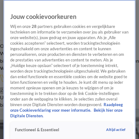
Jouw cookievoorkeuren
Wij en onze
28
partners gebruiken cookies en vergelijkbare
technieken om informatie te verzamelen over jou als gebruiker van
onze website(s), jouw gedrag en jouw apparaten. Als je „Alle
cookies accepteren” selecteert, worden trackingtechnologieën
Overzicht
In de
Onze programma's
Uitzendingen
Onze gezichten
ingeschakeld om onze advertenties en content te kunnen
Wandelgangen
Interviews
Uitzending
personaliseren, onze producten en diensten te verbeteren en om
bijwonen
de prestaties van advertenties en content te meten. Als je
Podcast
Shop
Veelgestelde vragen
Kijkersvraag insturen
„Huidige keuze opslaan” selecteert of je toestemming intrekt,
Volg Vandaag Inside
worden deze trackingtechnologieën uitgeschakeld. We gebruiken
dan enkel functionele en essentiële cookies om de website goed te
laten functioneren en veilig te houden. Je kunt dit menu op ieder
moment opnieuw openen om je keuzes te wijzigen of om je
Zoeken
toestemming in te trekken door op de link Cookie-instellingen
Uitzendingen
Vandaag Inside
De Oranjezomer
Shop
Uitzending
onder aan de webpagina te klikken. Je selecties zullen overal
bijwonen
binnen onze Digitale Diensten worden doorgevoerd.
Raadpleeg
onze Cookieverklaring voor meer informatie.
Bekijk hier onze
Digitale Diensten.
Altijd actief
Functioneel & Essentieel