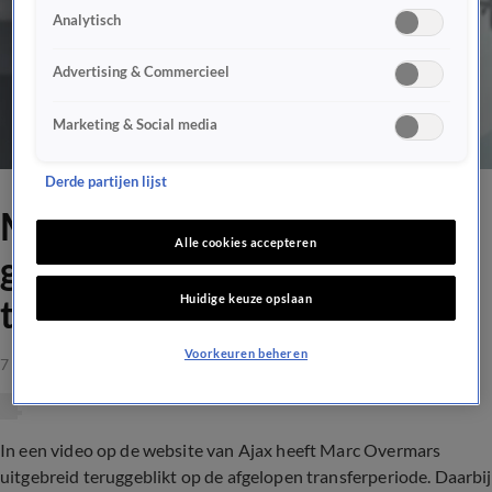
Analytisch
Advertising & Commercieel
Marketing & Social media
Derde partijen lijst
Marc Overmars: 'Ik zou hem
Alle cookies accepteren
graag in de toekomst
Huidige keuze opslaan
terugzien bij Ajax'
Voorkeuren beheren
7 sep 2021, 23:51
In een video op de website van Ajax heeft Marc Overmars
uitgebreid teruggeblikt op de afgelopen transferperiode. Daarbij