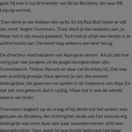
gaat hij ook in op de transfer van Brian Brobbey, die naar RB
Leipzig vertrok.
'Dan denk je: we hebben één spits. En bij Red Bull lopen er vijf,
zes rond,' begint Overmars. 'Daar denk je dan weleens aan, ja.
Maar het is zijn keuze geweest. Toch heb je altijd een beetje in je
achterhoofd van: Die komt nog weleens een keer terug.'
De directeur voetbalzaken van Ajax gaat verder: 'Als je ziet hoe
vorig jaar vier jongens uit de jeugd doorgebroken zijn:
Gravenberch, Timber, Rensch en daar zat Brobbey bij. Dat was
een prachtig groepje. Daar genoot je van, die worden
belangrijker, die gaan een rol spelen in de toekomst van Ajax. En
dat dat niet gebeurt, dat is spijtig. Maar dat is ook de wereld
waarin we leven.'
Overmars reageert op de vraag of hij denkt dat het anders was
gelopen als Brobbey, die richting het einde van het seizoen erg
belangrijk was voor Ajax, een paar maanden eerder echt was
doorgebroken: 'Nee, want hij was fysiek helemaal niet klaar