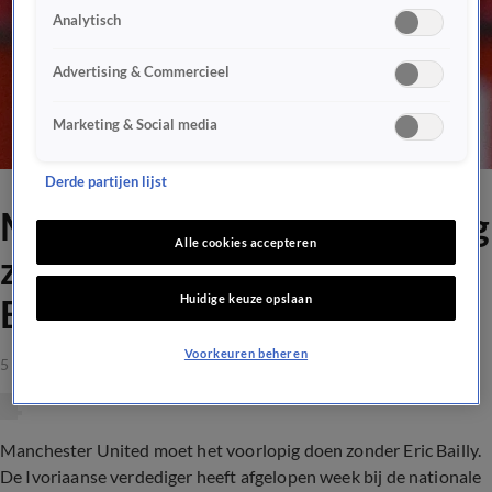
Analytisch
Advertising & Commercieel
Marketing & Social media
Derde partijen lijst
Manchester United voorlopig
Alle cookies accepteren
zonder besmette verdediger
Huidige keuze opslaan
Bailly
Voorkeuren beheren
5 apr 2021, 20:11
Manchester United moet het voorlopig doen zonder Eric Bailly.
De Ivoriaanse verdediger heeft afgelopen week bij de nationale