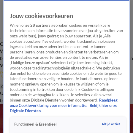
Jouw cookievoorkeuren
Wij en onze
28
partners gebruiken cookies en vergelijkbare
technieken om informatie te verzamelen over jou als gebruiker van
onze website(s), jouw gedrag en jouw apparaten. Als je „Alle
cookies accepteren” selecteert, worden trackingtechnologieën
Overzicht
In de
Onze programma's
Uitzendingen
Onze gezichten
ingeschakeld om onze advertenties en content te kunnen
Wandelgangen
Interviews
Uitzending
personaliseren, onze producten en diensten te verbeteren en om
bijwonen
de prestaties van advertenties en content te meten. Als je
Podcast
Shop
Veelgestelde vragen
Kijkersvraag insturen
„Huidige keuze opslaan” selecteert of je toestemming intrekt,
Volg Vandaag Inside
worden deze trackingtechnologieën uitgeschakeld. We gebruiken
dan enkel functionele en essentiële cookies om de website goed te
laten functioneren en veilig te houden. Je kunt dit menu op ieder
moment opnieuw openen om je keuzes te wijzigen of om je
Zoeken
toestemming in te trekken door op de link Cookie-instellingen
Uitzendingen
Vandaag Inside
De Oranjezomer
Shop
Uitzending
onder aan de webpagina te klikken. Je selecties zullen overal
bijwonen
binnen onze Digitale Diensten worden doorgevoerd.
Raadpleeg
onze Cookieverklaring voor meer informatie.
Bekijk hier onze
Digitale Diensten.
Altijd actief
Functioneel & Essentieel