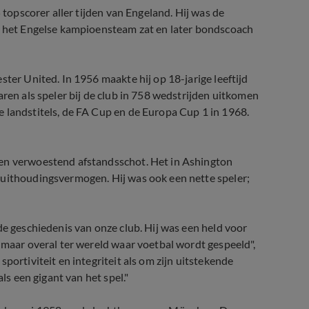
 topscorer aller tijden van Engeland. Hij was de
in het Engelse kampioensteam zat en later bondscoach
ster United. In 1956 maakte hij op 18-jarige leeftijd
aren als speler bij de club in 758 wedstrijden uitkomen
 landstitels, de FA Cup en de Europa Cup 1 in 1968.
een verwoestend afstandsschot. Het in Ashington
 uithoudingsvermogen. Hij was ook een nette speler;
de geschiedenis van onze club. Hij was een held voor
 maar overal ter wereld waar voetbal wordt gespeeld",
portiviteit en integriteit als om zijn uitstekende
ls een gigant van het spel."