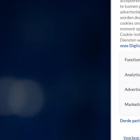
accepteren
te kunnen 
advertentie
worden dez
cookies om 
moment opn
Cookie-inst
Diensten w
onze Digit
Function
Analyti
Adverti
Marketi
Derde parti
Voorkeur