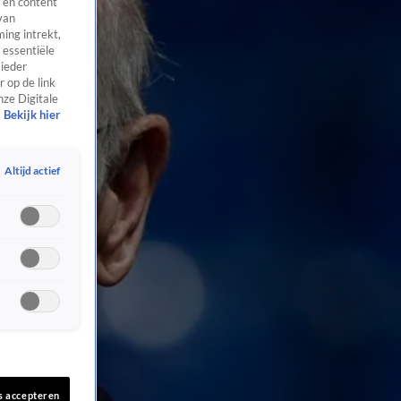
 en content
van
ing intrekt,
 essentiële
 ieder
 op de link
nze Digitale
Bekijk hier
Altijd actief
s accepteren