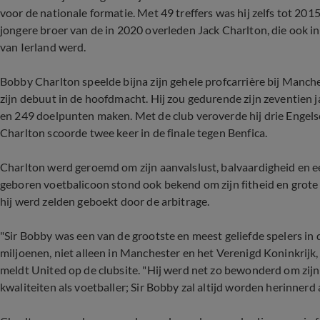
voor de nationale formatie. Met 49 treffers was hij zelfs tot 2015
jongere broer van de in 2020 overleden Jack Charlton, die ook 
van Ierland werd.
Bobby Charlton speelde bijna zijn gehele profcarrière bij Manche
zijn debuut in de hoofdmacht. Hij zou gedurende zijn zeventien j
en 249 doelpunten maken. Met de club veroverde hij drie Engelse
Charlton scoorde twee keer in de finale tegen Benfica.
Charlton werd geroemd om zijn aanvalslust, balvaardigheid en 
geboren voetbalicoon stond ook bekend om zijn fitheid en grote
hij werd zelden geboekt door de arbitrage.
"Sir Bobby was een van de grootste en meest geliefde spelers in 
miljoenen, niet alleen in Manchester en het Verenigd Koninkrijk,
meldt United op de clubsite. "Hij werd net zo bewonderd om zijn s
kwaliteiten als voetballer; Sir Bobby zal altijd worden herinnerd a