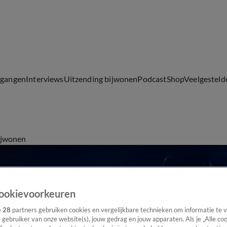
lgangen
Interviews
Uitzending bijwonen
Podcast
Shop
Veelgesteld
ijwonen
ookievoorkeuren
e
28
partners gebruiken cookies en vergelijkbare technieken om informatie te
s gebruiker van onze website(s), jouw gedrag en jouw apparaten. Als je „Alle co