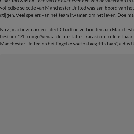
Charlton was ook een van de overlevenden van de vliegramp in
volledige selectie van Manchester United was aan boord van het 
stijgen. Veel spelers van het team kwamen om het leven. Doelma
Na zijn actieve carrière bleef Charlton verbonden aan Manchester
bestuur. "Zijn ongeëvenaarde prestaties, karakter en dienstbaarh
Manchester United en het Engelse voetbal gegrift staan", aldus 