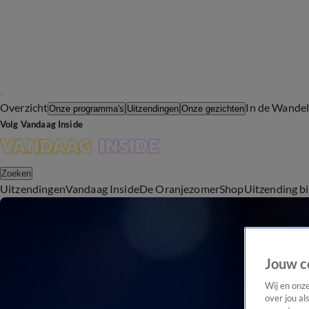
Overzicht
In de Wande
Onze programma's
Uitzendingen
Onze gezichten
Volg Vandaag Inside
Zoeken
Uitzendingen
Vandaag Inside
De Oranjezomer
Shop
Uitzending b
Jouw c
Wij en onz
over jou al