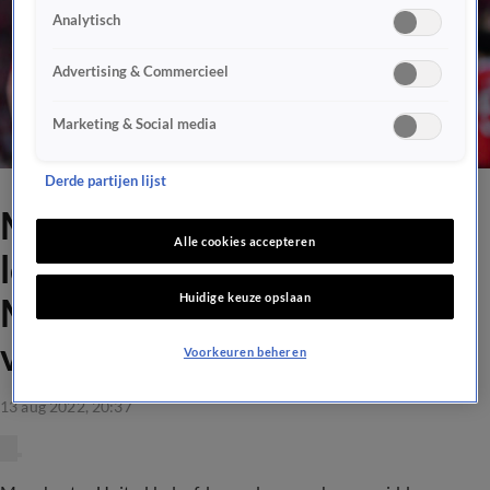
Analytisch
Advertising & Commercieel
Marketing & Social media
Derde partijen lijst
Manchester United-fans
Alle cookies accepteren
lovend over optreden
Huidige keuze opslaan
Malacia: 'Hij was de beste
vandaag!'
Voorkeuren beheren
13 aug 2022, 20:37