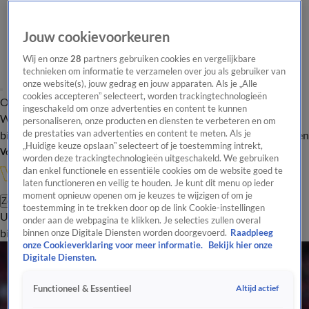
Jouw cookievoorkeuren
Wij en onze
28
partners gebruiken cookies en vergelijkbare
technieken om informatie te verzamelen over jou als gebruiker van
onze website(s), jouw gedrag en jouw apparaten. Als je „Alle
cookies accepteren” selecteert, worden trackingtechnologieën
Overzicht
In de
Onze programma's
Uitzendingen
Onze gezichten
ingeschakeld om onze advertenties en content te kunnen
Wandelgangen
Interviews
Uitzending
personaliseren, onze producten en diensten te verbeteren en om
bijwonen
de prestaties van advertenties en content te meten. Als je
Podcast
Shop
Veelgestelde vragen
Kijkersvraag insturen
„Huidige keuze opslaan” selecteert of je toestemming intrekt,
Volg Vandaag Inside
worden deze trackingtechnologieën uitgeschakeld. We gebruiken
dan enkel functionele en essentiële cookies om de website goed te
laten functioneren en veilig te houden. Je kunt dit menu op ieder
moment opnieuw openen om je keuzes te wijzigen of om je
Zoeken
toestemming in te trekken door op de link Cookie-instellingen
Uitzendingen
Vandaag Inside
De Oranjezomer
Shop
Uitzending
onder aan de webpagina te klikken. Je selecties zullen overal
bijwonen
binnen onze Digitale Diensten worden doorgevoerd.
Raadpleeg
onze Cookieverklaring voor meer informatie.
Bekijk hier onze
Digitale Diensten.
Altijd actief
Functioneel & Essentieel