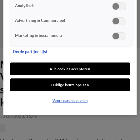
Analytisch
Advertising & Commercieel
Marketing & Social media
Derde partijen lijst
Maarten van Rossem over
Alle cookies accepteren
Vandaag Inside: 'Achterlijke
Huidige keuze opslaan
show, schaamt u zich als u
kijkt!'
Voorkeuren beheren
30 sep 2023, 16:46