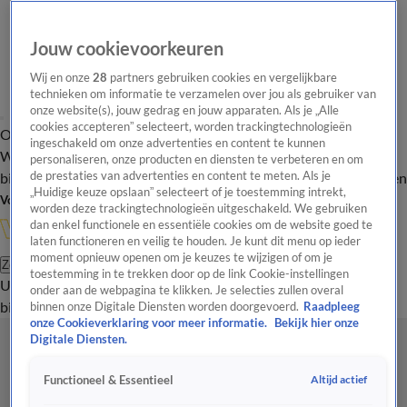
Jouw cookievoorkeuren
Wij en onze
28
partners gebruiken cookies en vergelijkbare
technieken om informatie te verzamelen over jou als gebruiker van
onze website(s), jouw gedrag en jouw apparaten. Als je „Alle
cookies accepteren” selecteert, worden trackingtechnologieën
Overzicht
In de
Onze programma's
Uitzendingen
Onze gezichten
ingeschakeld om onze advertenties en content te kunnen
Wandelgangen
Interviews
Uitzending
personaliseren, onze producten en diensten te verbeteren en om
bijwonen
de prestaties van advertenties en content te meten. Als je
Podcast
Shop
Veelgestelde vragen
Kijkersvraag insturen
„Huidige keuze opslaan” selecteert of je toestemming intrekt,
Volg Vandaag Inside
worden deze trackingtechnologieën uitgeschakeld. We gebruiken
dan enkel functionele en essentiële cookies om de website goed te
laten functioneren en veilig te houden. Je kunt dit menu op ieder
moment opnieuw openen om je keuzes te wijzigen of om je
Zoeken
toestemming in te trekken door op de link Cookie-instellingen
Uitzendingen
Vandaag Inside
De Oranjezomer
Shop
Uitzending
onder aan de webpagina te klikken. Je selecties zullen overal
bijwonen
binnen onze Digitale Diensten worden doorgevoerd.
Raadpleeg
onze Cookieverklaring voor meer informatie.
Bekijk hier onze
Digitale Diensten.
Altijd actief
Functioneel & Essentieel