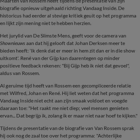
Maarten van Rossem heeft tijdens de presentatie van zijn
biografie opnieuw uitgehaald richting Vandaag Inside. De
historicus had eerder al stevige kritiek geuit op het programma
en lijkt zijn mening niet te hebben herzien.
Het jurylid van De Slimste Mens, geeft voor de camera van
Shownieuws
aan dat hij gelooft dat Johan Derksen meer te
bieden heeft: 'Ik denk dat er meer in hem zit dan er in die show
uitkomt'. René van der Gijp kan daarentegen op minder
positieve feedback rekenen: "Bij Gijp heb ik niet dat gevoel",
aldus van Rossem.
Al geruime tijd heeft van Rossem een gecompliceerde relatie
met Wilfred, Johan en René. Hij liet weten dat het programma
Vandaag Inside niet echt aan zijn smaak voldoet en voegde
daaraan toe: "Het raakt me niet diep; veel mensen genieten
ervan... Dat begrijp ik, zolang ik er maar niet naar hoef te kijken."
Tijdens de presentatie van de biografie van Van Rossem sprak
hij ook nog de zaal toe over het programma: "Achterlijke