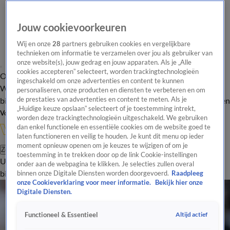
Jouw cookievoorkeuren
Wij en onze
28
partners gebruiken cookies en vergelijkbare
technieken om informatie te verzamelen over jou als gebruiker van
onze website(s), jouw gedrag en jouw apparaten. Als je „Alle
cookies accepteren” selecteert, worden trackingtechnologieën
Overzicht
In de
Onze programma's
Uitzendingen
Onze gezichten
ingeschakeld om onze advertenties en content te kunnen
Wandelgangen
Interviews
Uitzending
personaliseren, onze producten en diensten te verbeteren en om
bijwonen
de prestaties van advertenties en content te meten. Als je
Podcast
Shop
Veelgestelde vragen
Kijkersvraag insturen
„Huidige keuze opslaan” selecteert of je toestemming intrekt,
Volg Vandaag Inside
worden deze trackingtechnologieën uitgeschakeld. We gebruiken
dan enkel functionele en essentiële cookies om de website goed te
laten functioneren en veilig te houden. Je kunt dit menu op ieder
moment opnieuw openen om je keuzes te wijzigen of om je
Zoeken
toestemming in te trekken door op de link Cookie-instellingen
Uitzendingen
Vandaag Inside
De Oranjezomer
Shop
Uitzending
onder aan de webpagina te klikken. Je selecties zullen overal
bijwonen
binnen onze Digitale Diensten worden doorgevoerd.
Raadpleeg
onze Cookieverklaring voor meer informatie.
Bekijk hier onze
Digitale Diensten.
Altijd actief
Functioneel & Essentieel