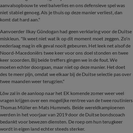
aanvalsopbouw te veel balverlies en ons defensieve spel was
niet stabiel genoeg. Als je thuis op deze manier verliest, dan
komt dat hard aan."
Aanvoerder Ilkay Gündogan had geen verklaring voor de Duitse
miskleun. "Ik weet niet wat ik op dit moment moet zeggen. Zo'n
nederlaag mag in elk geval nooit gebeuren. Het leek net alsof de
Noord-Macedoniërs twee keer voor ons doel stonden en twee
keer scoorden. Bij beide treffers gingen we in de fout. We
moeten echter doorgaan, maar niet op deze manier. Het doet
des te meer pijn, omdat we elkaar bij de Duitse selectie pas over
twee maanden weer terugzien."
Löw zal in de aanloop naar het EK komende zomer weer veel
vragen krijgen over een mogelijke rentree van de twee routiniers
Thomas Müller en Mats Hummels. Beide wereldkampioenen
werden in het voorjaar van 2019 door de Duitse bondscoach
bedankt voor bewezen diensten. De roep om hun terugkeer
wordt in eigen land echter steeds sterker.