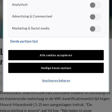
Analytisch
Advertising & Commercieel
Marketing & Social media
Derde partijen lijst
Löw aangeslagen na pijnlijke
Alle cookies accepteren
nederlaag Duitsland
Huidige keuze opslaan
1 apr 2021, 01:53
Voorkeuren beheren
Bondscoach Joachim Löw van Duitsland maakte in Duisburg na
de blamerende nederlaag in de WK-kwalificatiewedstrijd tegen
Noord-Macedonië (1-2) een aangeslagen indruk. "De
teleurstelling is enorm", gaf hij toe. "We leden in onze