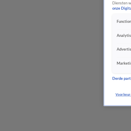
Diensten w
onze Digit
Function
Analyti
Adverti
Marketi
Derde parti
Voorkeur