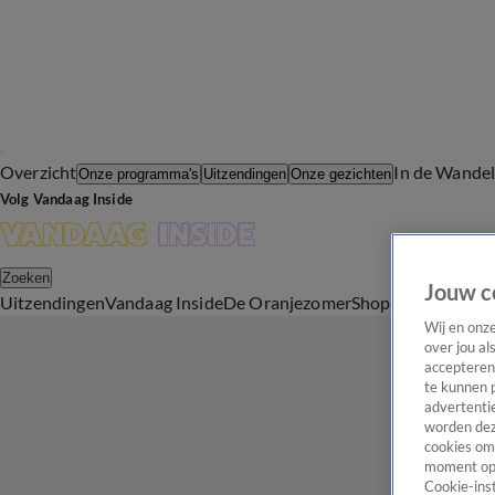
Overzicht
In de Wande
Onze programma's
Uitzendingen
Onze gezichten
Volg Vandaag Inside
Zoeken
Jouw c
Uitzendingen
Vandaag Inside
De Oranjezomer
Shop
Uitzending b
Wij en onz
over jou al
accepteren
te kunnen 
advertentie
worden dez
cookies om 
moment opn
Cookie-inst