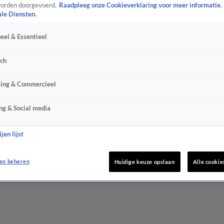
orden doorgevoerd.
Raadpleeg onze Cookieverklaring voor meer informatie.
ale Diensten.
eel & Essentieel
sch
sing & Commercieel
ng & Social media
jen lijst
en beheren
Huidige keuze opslaan
Alle cookie