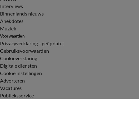
Interviews
Binnenlands nieuws
Anekdotes
Muziek
Voorwaarden
Privacyverklaring - geüpdatet
Gebruiksvoorwaarden
Cookieverklaring
Digitale diensten
Cookie instellingen
Adverteren
Vacatures
Publieksservice
Toegankelijkheid
Uitzendingen
Vandaag Inside
De Oranjezomer
De Oranjezondag