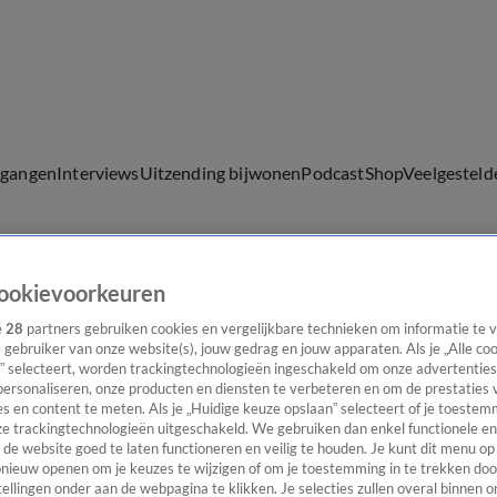
lgangen
Interviews
Uitzending bijwonen
Podcast
Shop
Veelgesteld
ookievoorkeuren
ijwonen
e
28
partners gebruiken cookies en vergelijkbare technieken om informatie te
s gebruiker van onze website(s), jouw gedrag en jouw apparaten. Als je „Alle co
” selecteert, worden trackingtechnologieën ingeschakeld om onze advertenties
personaliseren, onze producten en diensten te verbeteren en om de prestaties 
s en content te meten. Als je „Huidige keuze opslaan” selecteert of je toestemm
e trackingtechnologieën uitgeschakeld. We gebruiken dan enkel functionele en
de website goed te laten functioneren en veilig te houden. Je kunt dit menu op
ieuw openen om je keuzes te wijzigen of om je toestemming in te trekken door
ellingen onder aan de webpagina te klikken. Je selecties zullen overal binnen o