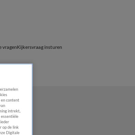
e vragen
Kijkersvraag insturen
 verzamelen
okies
 en content
van
ing intrekt,
 essentiële
 ieder
 op de link
nze Digitale