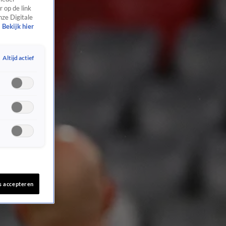
 op de link
nze Digitale
Bekijk hier
Altijd actief
s accepteren