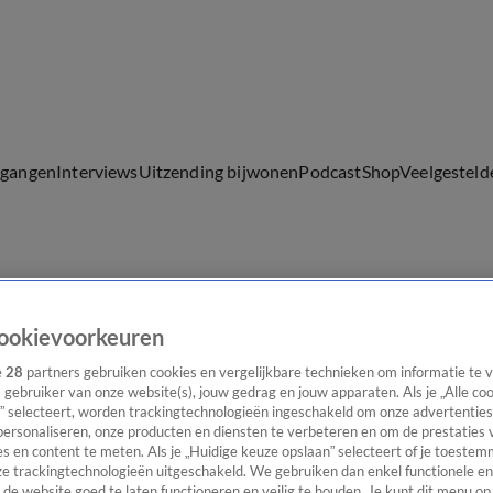
lgangen
Interviews
Uitzending bijwonen
Podcast
Shop
Veelgesteld
ijwonen
ookievoorkeuren
e
28
partners gebruiken cookies en vergelijkbare technieken om informatie te
s gebruiker van onze website(s), jouw gedrag en jouw apparaten. Als je „Alle co
” selecteert, worden trackingtechnologieën ingeschakeld om onze advertenties
personaliseren, onze producten en diensten te verbeteren en om de prestaties 
s en content te meten. Als je „Huidige keuze opslaan” selecteert of je toestemm
e trackingtechnologieën uitgeschakeld. We gebruiken dan enkel functionele en
de website goed te laten functioneren en veilig te houden. Je kunt dit menu op