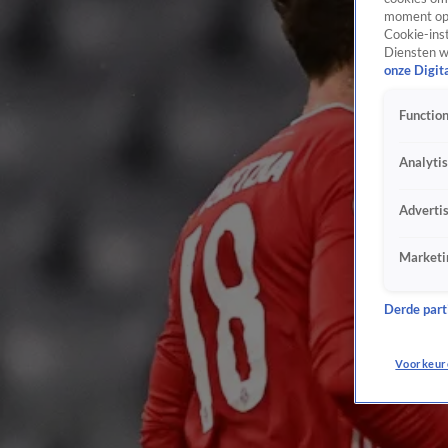
moment opn
Cookie-inst
Diensten w
onze Digit
Function
Analyti
Adverti
Marketi
Derde parti
Voorkeur