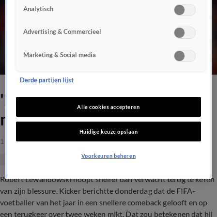
Analytisch
Advertising & Commercieel
Marketing & Social media
Derde partijen lijst
'Lewandowski hoopt duel
Alle cookies accepteren
met PSG te halen'
Huidige keuze opslaan
1 apr 2021, 15:49
Voorkeuren beheren
Robert Lewandowski hoopt sneller dan verwacht terug te keren
van zijn blessure. Kicker berichtte donderdag dat de FIFA-
voetballer van het jaar in een snellere comeback gelooft en op
een terugkeer over twee weken mikt. Dat zou betekenen dat hij