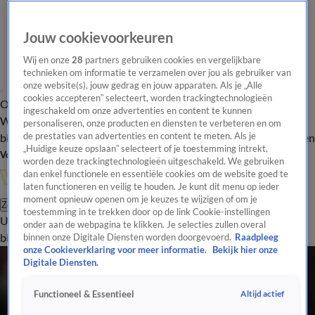
Jouw cookievoorkeuren
Wij en onze
28
partners gebruiken cookies en vergelijkbare
technieken om informatie te verzamelen over jou als gebruiker van
onze website(s), jouw gedrag en jouw apparaten. Als je „Alle
cookies accepteren” selecteert, worden trackingtechnologieën
Overzicht
In de
Onze programma's
Uitzendingen
Onze gezichten
ingeschakeld om onze advertenties en content te kunnen
Wandelgangen
Interviews
Uitzending
personaliseren, onze producten en diensten te verbeteren en om
bijwonen
de prestaties van advertenties en content te meten. Als je
Podcast
Shop
Veelgestelde vragen
Kijkersvraag insturen
„Huidige keuze opslaan” selecteert of je toestemming intrekt,
Volg Vandaag Inside
worden deze trackingtechnologieën uitgeschakeld. We gebruiken
dan enkel functionele en essentiële cookies om de website goed te
laten functioneren en veilig te houden. Je kunt dit menu op ieder
moment opnieuw openen om je keuzes te wijzigen of om je
Zoeken
toestemming in te trekken door op de link Cookie-instellingen
Uitzendingen
Vandaag Inside
De Oranjezomer
Shop
Uitzending
onder aan de webpagina te klikken. Je selecties zullen overal
bijwonen
binnen onze Digitale Diensten worden doorgevoerd.
Raadpleeg
onze Cookieverklaring voor meer informatie.
Bekijk hier onze
Digitale Diensten.
Altijd actief
Functioneel & Essentieel