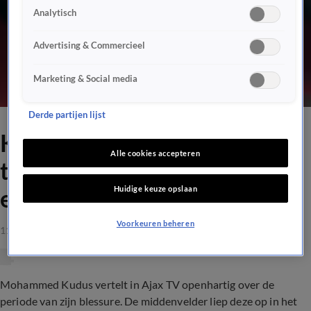
Analytisch
Advertising & Commercieel
Marketing & Social media
Derde partijen lijst
Kudus waarschuwt
Alle cookies accepteren
tegenstanders: 'Dan ben ik
Huidige keuze opslaan
echt een beest'
Voorkeuren beheren
11 mrt 2021, 13:57
Mohammed Kudus vertelt in Ajax TV openhartig over de
periode van zijn blessure. De middenvelder liep deze op in het