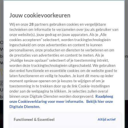
Jouw cookievoorkeuren
Wij en onze
28
partners gebruiken cookies en vergelijkbare
technieken om informatie te verzamelen over jou als gebruiker van
onze website(s), jouw gedrag en jouw apparaten. Als je „Alle
cookies accepteren” selecteert, worden trackingtechnologieën
Overzicht
In de
Onze programma's
Uitzendingen
Onze gezichten
ingeschakeld om onze advertenties en content te kunnen
Wandelgangen
Interviews
Uitzending
personaliseren, onze producten en diensten te verbeteren en om
bijwonen
de prestaties van advertenties en content te meten. Als je
Podcast
Shop
Veelgestelde vragen
Kijkersvraag insturen
„Huidige keuze opslaan” selecteert of je toestemming intrekt,
Volg Vandaag Inside
worden deze trackingtechnologieën uitgeschakeld. We gebruiken
dan enkel functionele en essentiële cookies om de website goed te
laten functioneren en veilig te houden. Je kunt dit menu op ieder
moment opnieuw openen om je keuzes te wijzigen of om je
Zoeken
toestemming in te trekken door op de link Cookie-instellingen
Uitzendingen
Vandaag Inside
De Oranjezomer
Shop
Uitzending
onder aan de webpagina te klikken. Je selecties zullen overal
bijwonen
binnen onze Digitale Diensten worden doorgevoerd.
Raadpleeg
onze Cookieverklaring voor meer informatie.
Bekijk hier onze
Digitale Diensten.
Altijd actief
Functioneel & Essentieel