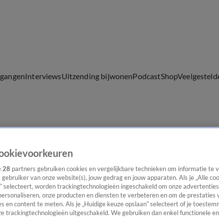
lgangen
Interviews
Uitzending bijwonen
Podcast
Shop
Veelgesteld
ijwonen
ookievoorkeuren
e
28
partners gebruiken cookies en vergelijkbare technieken om informatie te
s gebruiker van onze website(s), jouw gedrag en jouw apparaten. Als je „Alle co
” selecteert, worden trackingtechnologieën ingeschakeld om onze advertenties
personaliseren, onze producten en diensten te verbeteren en om de prestaties 
s en content te meten. Als je „Huidige keuze opslaan” selecteert of je toestemm
e trackingtechnologieën uitgeschakeld. We gebruiken dan enkel functionele en