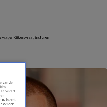
e vragen
Kijkersvraag insturen
 verzamelen
okies
 en content
van
ing intrekt,
 essentiële