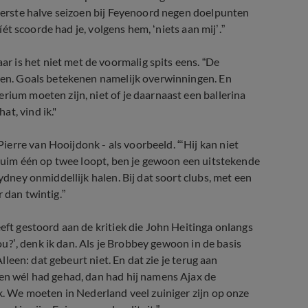
 eerste halve seizoen bij Feyenoord negen doelpunten
níét scoorde had je, volgens hem, ‘niets aan mij’.”
 is het niet met de voormalig spits eens. “De
aken. Goals betekenen namelijk overwinningen. En
rium moeten zijn, niet of je daarnaast een ballerina
t, vind ik."
erre van Hooijdonk - als voorbeeld. “‘Hij kan niet
n ruim één op twee loopt, ben je gewoon een uitstekende
ydney onmiddellijk halen. Bij dat soort clubs, met een
 dan twintig.”
eeft gestoord aan de kritiek die John Heitinga onlangs
nou?’, denk ik dan. Als je Brobbey gewoon in de basis
Alleen: dat gebeurt niet. En dat zie je terug aan
wen wél had gehad, dan had hij namens Ajax de
ik. We moeten in Nederland veel zuiniger zijn op onze