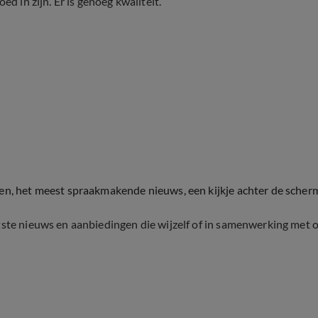
d in zijn. Er is genoeg kwaliteit.”
ten, het meest spraakmakende nieuws, een kijkje achter de scher
tste nieuws en aanbiedingen die wijzelf of in samenwerking met 