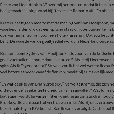
Pierre van Hooijdonk in
VI
over mij herinneren, nadat ik in mijn
had gemaakt. Ik hing, vond hij, ‘te veel de Romário uit’. En als ik 
Kramer heeft geen moeite met de mening van Van Hooijdonk, maar
waarheid is, denk ik, dat een spits er staat om doelpunten te m
overwinningen zorgen voor een hoge klassering. Dat zou het crite
bent. De waarde van de goaltjesdief wordt in Nederland onderscha
Kramer neemt Sydney van Hooijdonk - de zoon van de kritische Pi
goed voetballen’, hoor je dan. Ja, nou en!? Als je bij Heerenvee
spits. Als ik Feyenoord of PSV was, zou ik het wel weten: ik zou S
veel betere aanvoer vanaf de flanken, maakt hij er makkelijk meer
“En wat denk je van Brian Brobbey?”, vervolgt Kramer, die zich h
uitte over de fysieke gesteldheid van zijn aanvaller. “‘Wat lul je 
laat staan, wordt hij vanzelf fit en krijgt hij automatisch inhoud. 
Brobbey, die zichtbaar het vertrouwen mist. Als hij dat vertrou
bekerfinale tegen PSV beslist. Ben ik van overtuigd. Dat bedoel 