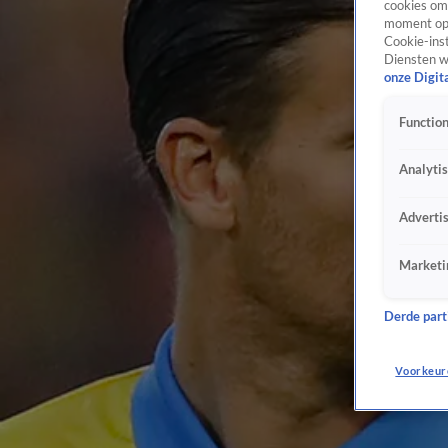
cookies om 
moment opn
Cookie-inst
Diensten w
onze Digit
Function
Analyti
Adverti
Marketi
Derde parti
Voorkeur