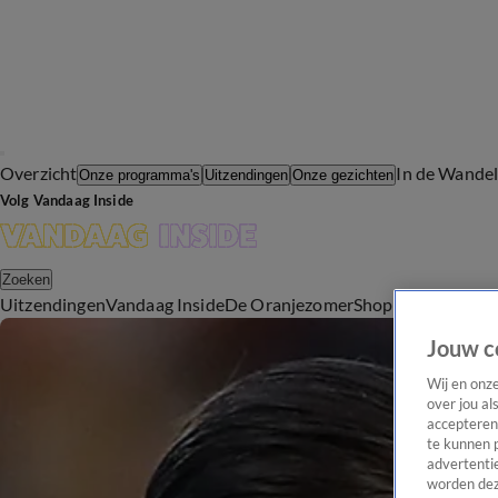
Overzicht
In de Wande
Onze programma's
Uitzendingen
Onze gezichten
Volg Vandaag Inside
Zoeken
Uitzendingen
Vandaag Inside
De Oranjezomer
Shop
Uitzending b
Jouw c
Wij en onz
over jou al
accepteren
te kunnen 
advertentie
worden dez