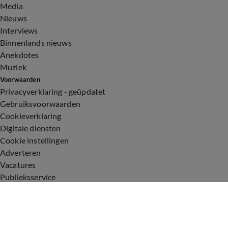
Media
Nieuws
Interviews
Binnenlands nieuws
Anekdotes
Muziek
Voorwaarden
Privacyverklaring - geüpdatet
Gebruiksvoorwaarden
Cookieverklaring
Digitale diensten
Cookie instellingen
Adverteren
Vacatures
Publieksservice
Toegankelijkheid
Uitzendingen
Vandaag Inside
De Oranjezomer