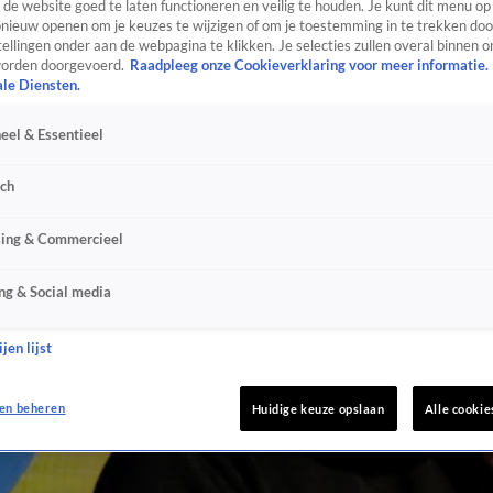
de website goed te laten functioneren en veilig te houden. Je kunt dit menu op
ieuw openen om je keuzes te wijzigen of om je toestemming in te trekken door
ellingen onder aan de webpagina te klikken. Je selecties zullen overal binnen o
orden doorgevoerd.
Raadpleeg onze Cookieverklaring voor meer informatie.
ale Diensten.
eel & Essentieel
sch
sing & Commercieel
ng & Social media
jen lijst
en beheren
Huidige keuze opslaan
Alle cookie