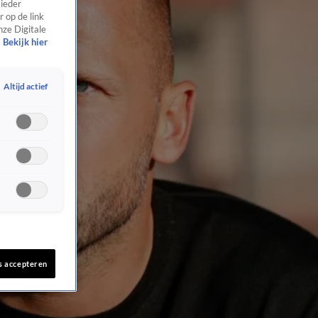
 ieder
 op de link
nze Digitale
Bekijk hier
Altijd actief
s accepteren