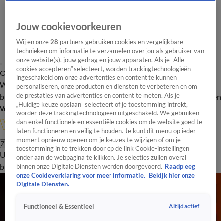
Jouw cookievoorkeuren
Wij en onze
28
partners gebruiken cookies en vergelijkbare
technieken om informatie te verzamelen over jou als gebruiker van
onze website(s), jouw gedrag en jouw apparaten. Als je „Alle
cookies accepteren” selecteert, worden trackingtechnologieën
Overzicht
In de
Onze programma's
Uitzendingen
Onze gezichten
ingeschakeld om onze advertenties en content te kunnen
Wandelgangen
Interviews
Uitzending
personaliseren, onze producten en diensten te verbeteren en om
bijwonen
de prestaties van advertenties en content te meten. Als je
Podcast
Shop
Veelgestelde vragen
Kijkersvraag insturen
„Huidige keuze opslaan” selecteert of je toestemming intrekt,
Volg Vandaag Inside
worden deze trackingtechnologieën uitgeschakeld. We gebruiken
dan enkel functionele en essentiële cookies om de website goed te
laten functioneren en veilig te houden. Je kunt dit menu op ieder
moment opnieuw openen om je keuzes te wijzigen of om je
Zoeken
toestemming in te trekken door op de link Cookie-instellingen
Uitzendingen
Vandaag Inside
De Oranjezomer
Shop
Uitzending
onder aan de webpagina te klikken. Je selecties zullen overal
bijwonen
binnen onze Digitale Diensten worden doorgevoerd.
Raadpleeg
onze Cookieverklaring voor meer informatie.
Bekijk hier onze
Digitale Diensten.
Altijd actief
Functioneel & Essentieel