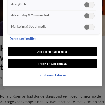
Analytisch
Advertising & Commercieel
Marketing & Social media
Derde partijen lijst
Koeman tegen Valentijn: 'Ik
Alle cookies accepteren
wist dat het hakblok bij jou
Huidige keuze opslaan
thuis al klaarstond!'
Voorkeuren beheren
8 sep 2023, 09:47
Ronald Koeman had donderdagavond een goed humeur na de
3-0 zege van Oranje in het EK-kwalificatieduel met Griekenland.