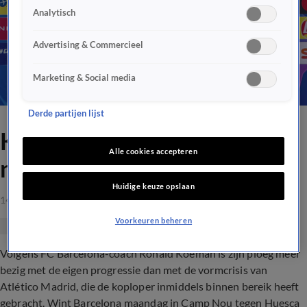
Analytisch
Advertising & Commercieel
Marketing & Social media
Derde partijen lijst
Koeman: niet te veel kijken
Alle cookies accepteren
naar Atlético
Huidige keuze opslaan
14 mrt 2021, 18:07
Voorkeuren beheren
Volgens FC Barcelona-coach Ronald Koeman is zijn ploeg meer
bezig met de eigen progressie dan met de vormcrisis van
Atlético Madrid, die de koploper inmiddels binnen bereik heeft
gebracht. Wint Barcelona maandag in Camp Nou tegen Huesca