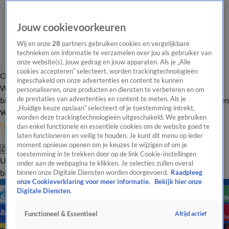
Jouw cookievoorkeuren
Wij en onze
28
partners gebruiken cookies en vergelijkbare
technieken om informatie te verzamelen over jou als gebruiker van
onze website(s), jouw gedrag en jouw apparaten. Als je „Alle
cookies accepteren” selecteert, worden trackingtechnologieën
Overzicht
In de
Onze programma's
Uitzendingen
Onze gezichten
ingeschakeld om onze advertenties en content te kunnen
Wandelgangen
Interviews
Uitzending
personaliseren, onze producten en diensten te verbeteren en om
bijwonen
de prestaties van advertenties en content te meten. Als je
Podcast
Shop
Veelgestelde vragen
Kijkersvraag insturen
„Huidige keuze opslaan” selecteert of je toestemming intrekt,
Volg Vandaag Inside
worden deze trackingtechnologieën uitgeschakeld. We gebruiken
dan enkel functionele en essentiële cookies om de website goed te
laten functioneren en veilig te houden. Je kunt dit menu op ieder
moment opnieuw openen om je keuzes te wijzigen of om je
Zoeken
toestemming in te trekken door op de link Cookie-instellingen
Uitzendingen
Vandaag Inside
De Oranjezomer
Shop
Uitzending
onder aan de webpagina te klikken. Je selecties zullen overal
bijwonen
binnen onze Digitale Diensten worden doorgevoerd.
Raadpleeg
onze Cookieverklaring voor meer informatie.
Bekijk hier onze
Digitale Diensten.
Altijd actief
Functioneel & Essentieel