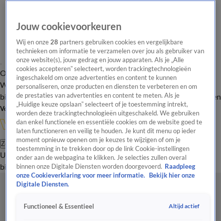
Jouw cookievoorkeuren
Wij en onze
28
partners gebruiken cookies en vergelijkbare
technieken om informatie te verzamelen over jou als gebruiker van
onze website(s), jouw gedrag en jouw apparaten. Als je „Alle
cookies accepteren” selecteert, worden trackingtechnologieën
Overzicht
In de
Onze programma's
Uitzendingen
Onze gezichten
ingeschakeld om onze advertenties en content te kunnen
Wandelgangen
Interviews
Uitzending
personaliseren, onze producten en diensten te verbeteren en om
bijwonen
de prestaties van advertenties en content te meten. Als je
Podcast
Shop
Veelgestelde vragen
Kijkersvraag insturen
„Huidige keuze opslaan” selecteert of je toestemming intrekt,
Volg Vandaag Inside
worden deze trackingtechnologieën uitgeschakeld. We gebruiken
dan enkel functionele en essentiële cookies om de website goed te
laten functioneren en veilig te houden. Je kunt dit menu op ieder
moment opnieuw openen om je keuzes te wijzigen of om je
Zoeken
toestemming in te trekken door op de link Cookie-instellingen
Uitzendingen
Vandaag Inside
De Oranjezomer
Shop
Uitzending
onder aan de webpagina te klikken. Je selecties zullen overal
bijwonen
binnen onze Digitale Diensten worden doorgevoerd.
Raadpleeg
onze Cookieverklaring voor meer informatie.
Bekijk hier onze
Digitale Diensten.
Altijd actief
Functioneel & Essentieel