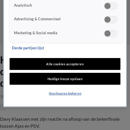
Analytisch
Advertising & Commercieel
Marketing & Social media
Derde partijen lijst
Klaassen vs Willem Vissers
Alle cookies accepteren
over toneelspel: 'Ik laat je zo
Huidige keuze opslaan
die wond wel even zien'
Voorkeuren beheren
30 apr 2023, 00:00
Davy Klaassen met zijn reactie na afloop van de bekerfinale
tussen Ajax en PSV.