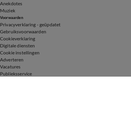
Anekdotes
Muziek
Voorwaarden
Privacyverklaring - geüpdatet
Gebruiksvoorwaarden
Cookieverklaring
Digitale diensten
Cookie instellingen
Adverteren
Vacatures
Publieksservice
Toegankelijkheid
Uitzendingen
Vandaag Inside
De Oranjezomer
De Oranjezondag
Veronica Inside
Veronica Offside
Volg Vandaag Inside