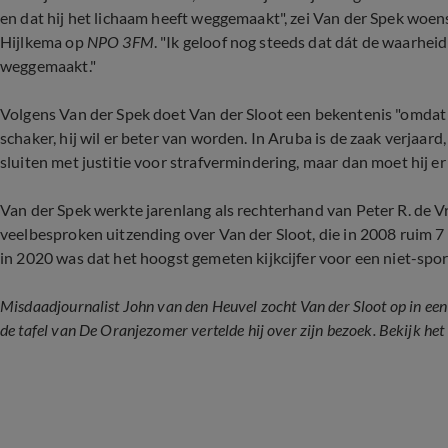
en dat hij het lichaam heeft weggemaakt", zei Van der Spek woe
Hijlkema op
NPO 3FM
. "Ik geloof nog steeds dat dát de waarheid 
weggemaakt."
Volgens Van der Spek doet Van der Sloot een bekentenis "omdat hij
schaker, hij wil er beter van worden. In Aruba is de zaak verjaard
sluiten met justitie voor strafvermindering, maar dan moet hij e
Van der Spek werkte jarenlang als rechterhand van Peter R. de 
veelbesproken uitzending over Van der Sloot, die in 2008 ruim 7
in 2020 was dat het hoogst gemeten kijkcijfer voor een niet-sp
Misdaadjournalist John van den Heuvel zocht Van der Sloot op in ee
de tafel van De Oranjezomer vertelde hij over zijn bezoek. Bekijk het