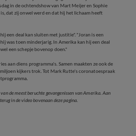
nsdag in de ochtendshow van Mart Meijer en Sophie
is, dat zij onwel werd en dat hij het lichaam heeft
 een deal kan sluiten met justitie". "Joran is een
, hij was toen minderjarig. In Amerika kan hij een deal
r wel een schepje bovenop doen."
Vries aan diens programma's. Samen maakten ze ook de
 miljoen kijkers trok. Tot Mark Rutte's coronatoespraak
ortprogramma.
n van de meest beruchte gevangenissen van Amerika. Aan
 terug in de video bovenaan deze pagina.