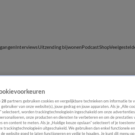
lgangen
Interviews
Uitzending bijwonen
Podcast
Shop
Veelgesteld
ijwonen
ookievoorkeuren
e
28
partners gebruiken cookies en vergelijkbare technieken om informatie te
s gebruiker van onze website(s), jouw gedrag en jouw apparaten. Als je „Alle co
” selecteert, worden trackingtechnologieën ingeschakeld om onze advertenties
personaliseren, onze producten en diensten te verbeteren en om de prestaties 
s en content te meten. Als je „Huidige keuze opslaan” selecteert of je toestemm
e trackingtechnologieën uitgeschakeld. We gebruiken dan enkel functionele en
de website goed te laten functioneren en veilig te houden. Je kunt dit menu op