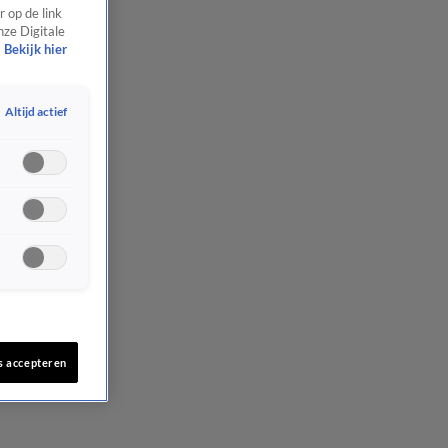
 op de link
nze Digitale
Bekijk hier
Altijd actief
s accepteren