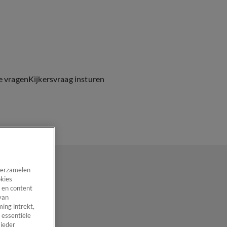
e vragen
Kijkersvraag insturen
 verzamelen
okies
 en content
van
ing intrekt,
 essentiële
 ieder