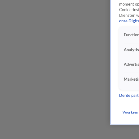
moment opn
Cookie-inst
Diensten w
onze Digit
Function
Analyti
Adverti
Marketi
Derde parti
Voorkeur