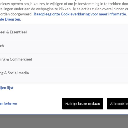
ieuw openen om je keuzes te wijzigen of om je toestemming in te trekken door
ellingen onder aan de webpagina te klikken. Je selecties zullen overal binnen o
orden doorgevoerd.
Raadpleeg onze Cookieverklaring voor meer informatie.
ale Diensten.
eel & Essentieel
sch
sing & Commercieel
ng & Social media
jen lijst
en beheren
Huidige keuze opslaan
Alle cookie