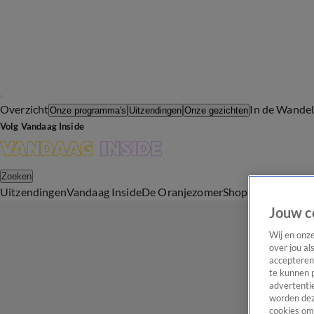
Overzicht
In de Wande
Onze programma's
Uitzendingen
Onze gezichten
Volg Vandaag Inside
Zoeken
Uitzendingen
Vandaag Inside
De Oranjezomer
Shop
Uitzending b
Jouw c
Wij en onz
over jou al
accepteren
te kunnen 
advertentie
worden dez
cookies om 