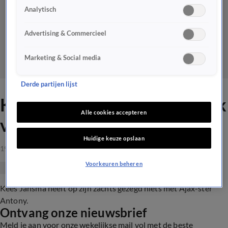
Analytisch
Advertising & Commercieel
Marketing & Social media
Derde partijen lijst
Kees Jansma over Antony: 'Ik
Alle cookies accepteren
vind hem héél vervelend!'
Huidige keuze opslaan
19 aug 2022, 21:32
Voorkeuren beheren
Kees Jansma heeft op zijn zachts gezegd niets met Ajax-ster
Antony.
Ontvang onze nieuwsbrief
Meld je aan voor onze wekelijkse mail vol met de beste