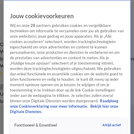
Jouw cookievoorkeuren
Wij en onze
28
partners gebruiken cookies en vergelijkbare
technieken om informatie te verzamelen over jou als gebruiker van
onze website(s), jouw gedrag en jouw apparaten. Als je „Alle
cookies accepteren” selecteert, worden trackingtechnologieën
Overzicht
In de
Onze programma's
Uitzendingen
Onze gezichten
ingeschakeld om onze advertenties en content te kunnen
Wandelgangen
Interviews
Uitzending
personaliseren, onze producten en diensten te verbeteren en om
bijwonen
de prestaties van advertenties en content te meten. Als je
Podcast
Shop
Veelgestelde vragen
Kijkersvraag insturen
„Huidige keuze opslaan” selecteert of je toestemming intrekt,
Volg Vandaag Inside
worden deze trackingtechnologieën uitgeschakeld. We gebruiken
dan enkel functionele en essentiële cookies om de website goed te
laten functioneren en veilig te houden. Je kunt dit menu op ieder
moment opnieuw openen om je keuzes te wijzigen of om je
Zoeken
toestemming in te trekken door op de link Cookie-instellingen
Uitzendingen
Vandaag Inside
De Oranjezomer
Shop
Uitzending
onder aan de webpagina te klikken. Je selecties zullen overal
bijwonen
binnen onze Digitale Diensten worden doorgevoerd.
Raadpleeg
onze Cookieverklaring voor meer informatie.
Bekijk hier onze
Digitale Diensten.
Altijd actief
Functioneel & Essentieel