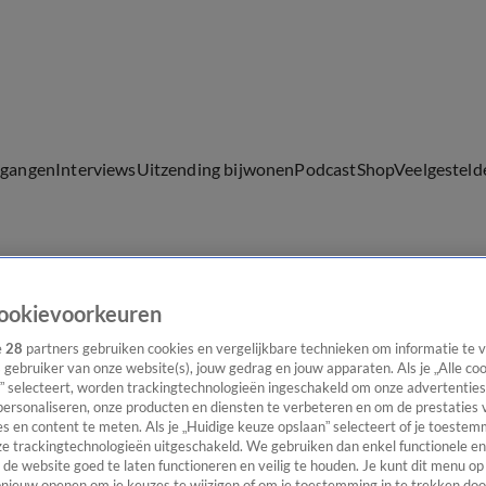
lgangen
Interviews
Uitzending bijwonen
Podcast
Shop
Veelgesteld
ijwonen
ookievoorkeuren
e
28
partners gebruiken cookies en vergelijkbare technieken om informatie te
s gebruiker van onze website(s), jouw gedrag en jouw apparaten. Als je „Alle co
” selecteert, worden trackingtechnologieën ingeschakeld om onze advertenties
personaliseren, onze producten en diensten te verbeteren en om de prestaties 
s en content te meten. Als je „Huidige keuze opslaan” selecteert of je toestemm
e trackingtechnologieën uitgeschakeld. We gebruiken dan enkel functionele en
de website goed te laten functioneren en veilig te houden. Je kunt dit menu op
ieuw openen om je keuzes te wijzigen of om je toestemming in te trekken door