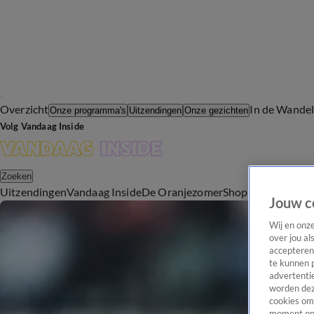
Overzicht
In de Wande
Onze programma's
Uitzendingen
Onze gezichten
Volg Vandaag Inside
Zoeken
Uitzendingen
Vandaag Inside
De Oranjezomer
Shop
Uitzending b
Jouw c
Wij en onz
over jou al
accepteren
te kunnen 
advertentie
worden dez
cookies om 
moment opn