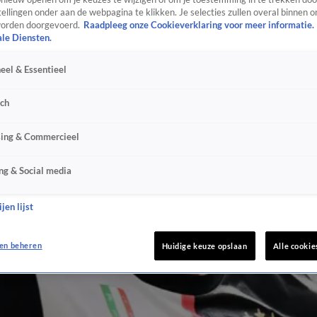
ellingen onder aan de webpagina te klikken. Je selecties zullen overal binnen o
orden doorgevoerd.
Raadpleeg onze Cookieverklaring voor meer informatie.
ale Diensten.
eel & Essentieel
sch
sing & Commercieel
ng & Social media
jen lijst
en beheren
Huidige keuze opslaan
Alle cookie