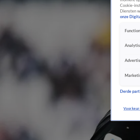
Cookie-inst
Diensten w
onze Digit
Function
Analyti
Adverti
Marketi
Derde parti
Voorkeur