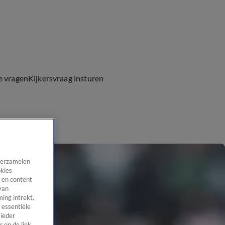
e vragen
Kijkersvraag insturen
 verzamelen
okies
 en content
van
ing intrekt,
 essentiële
 ieder
 op de link