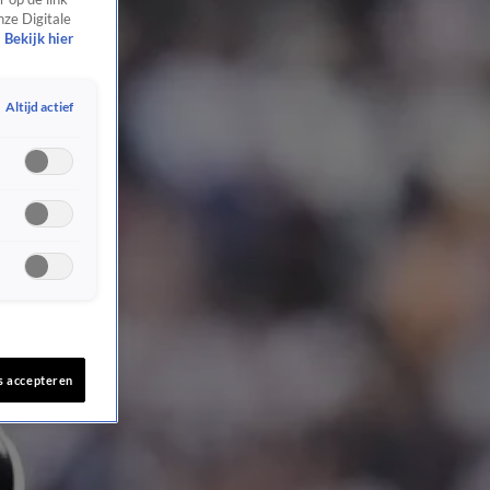
nze Digitale
Bekijk hier
Altijd actief
s accepteren