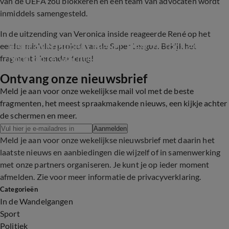
van de UEFA zou blokkeren en een team van advocaten wordt
inmiddels samengesteld.
In de uitzending van Veronica inside reageerde René op het
René over Super League: 'Daar zit toch geen 
eerder mislukte project van de Super League. Bekijk het
hond op te wachte...
fragment hieronder terug!
Ontvang onze nieuwsbrief
4:58
Meld je aan voor onze wekelijkse mail vol met de beste
fragmenten, het meest spraakmakende nieuws, een kijkje achter
de schermen en meer.
Aanmelden
Meld je aan voor onze wekelijkse nieuwsbrief met daarin het
laatste nieuws en aanbiedingen die wijzelf of in samenwerking
met onze partners organiseren. Je kunt je op ieder moment
afmelden. Zie voor meer informatie de
privacyverklaring
.
Categorieën
In de Wandelgangen
Sport
Politiek