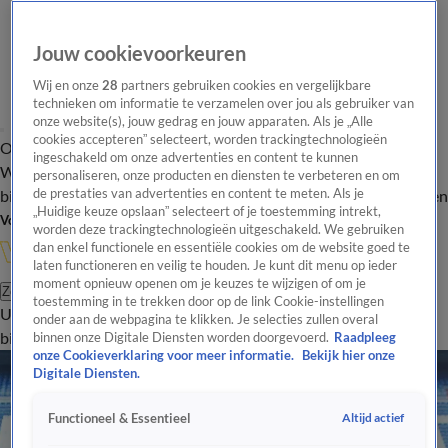
Jouw cookievoorkeuren
Wij en onze
28
partners gebruiken cookies en vergelijkbare
technieken om informatie te verzamelen over jou als gebruiker van
onze website(s), jouw gedrag en jouw apparaten. Als je „Alle
cookies accepteren” selecteert, worden trackingtechnologieën
Overzicht
In de
Onze programma's
Uitzendingen
Onze gezichten
ingeschakeld om onze advertenties en content te kunnen
Wandelgangen
Interviews
Uitzending
personaliseren, onze producten en diensten te verbeteren en om
bijwonen
de prestaties van advertenties en content te meten. Als je
Podcast
Shop
Veelgestelde vragen
Kijkersvraag insturen
„Huidige keuze opslaan” selecteert of je toestemming intrekt,
Volg Vandaag Inside
worden deze trackingtechnologieën uitgeschakeld. We gebruiken
dan enkel functionele en essentiële cookies om de website goed te
laten functioneren en veilig te houden. Je kunt dit menu op ieder
moment opnieuw openen om je keuzes te wijzigen of om je
Zoeken
toestemming in te trekken door op de link Cookie-instellingen
Uitzendingen
Vandaag Inside
De Oranjezomer
Shop
Uitzending
onder aan de webpagina te klikken. Je selecties zullen overal
bijwonen
binnen onze Digitale Diensten worden doorgevoerd.
Raadpleeg
onze Cookieverklaring voor meer informatie.
Bekijk hier onze
Digitale Diensten.
Altijd actief
Functioneel & Essentieel