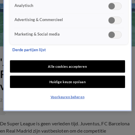
Analytisch
Advertising & Commercieel
Marketing & Social media
Derde partijen lijst
'Juventus, FC Barcelona en
Alle cookies accepteren
Real Madrid zetten plannen
Huidige keuze opslaan
voor Super League door'
Voorkeuren beheren
2 sep 2021, 10:57
De Super League is geen verleden tijd. Juventus, FC Barcelona
en Real Madrid zijn vastbesloten om de competitie