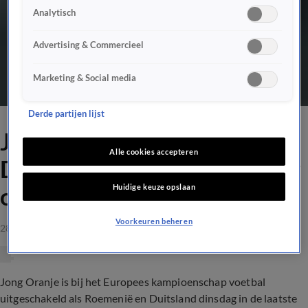
Analytisch
Advertising & Commercieel
Marketing & Social media
Derde partijen lijst
Jong Oranje is bij 2-2 tussen
Alle cookies accepteren
Duitsland en Roemenië klaar
Huidige keuze opslaan
op EK
Voorkeuren beheren
28 mrt 2021, 10:31
Jong Oranje is bij het Europees kampioenschap voetbal
uitgeschakeld als Roemenië en Duitsland dinsdag in de laatste