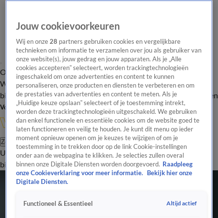
Jouw cookievoorkeuren
Wij en onze
28
partners gebruiken cookies en vergelijkbare
technieken om informatie te verzamelen over jou als gebruiker van
onze website(s), jouw gedrag en jouw apparaten. Als je „Alle
cookies accepteren” selecteert, worden trackingtechnologieën
Overzicht
In de
Onze programma's
Uitzendingen
Onze gezichten
ingeschakeld om onze advertenties en content te kunnen
Wandelgangen
Interviews
Uitzending
personaliseren, onze producten en diensten te verbeteren en om
bijwonen
de prestaties van advertenties en content te meten. Als je
Podcast
Shop
Veelgestelde vragen
Kijkersvraag insturen
„Huidige keuze opslaan” selecteert of je toestemming intrekt,
Volg Vandaag Inside
worden deze trackingtechnologieën uitgeschakeld. We gebruiken
dan enkel functionele en essentiële cookies om de website goed te
laten functioneren en veilig te houden. Je kunt dit menu op ieder
moment opnieuw openen om je keuzes te wijzigen of om je
Zoeken
toestemming in te trekken door op de link Cookie-instellingen
Uitzendingen
Vandaag Inside
De Oranjezomer
Shop
Uitzending
onder aan de webpagina te klikken. Je selecties zullen overal
bijwonen
binnen onze Digitale Diensten worden doorgevoerd.
Raadpleeg
onze Cookieverklaring voor meer informatie.
Bekijk hier onze
Digitale Diensten.
Altijd actief
Functioneel & Essentieel