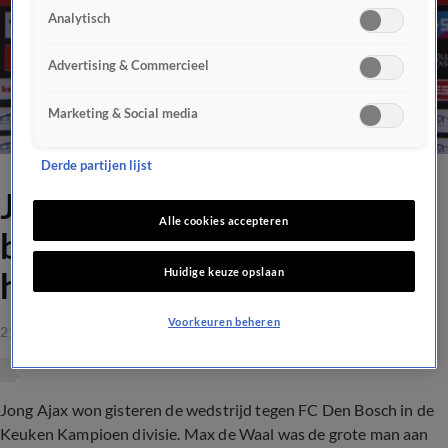
Analytisch
Advertising & Commercieel
Marketing & Social media
Derde partijen lijst
Jong-Ajax speler na
Alle cookies accepteren
bierdouche: 'Zó heftig had ik
Huidige keuze opslaan
het niet verwacht'
Voorkeuren beheren
21 aug 2021, 14:15
Jong Ajax won gisteren de wedstrijd tegen FC Den Bosch in de
Keuken Kampioen divisie. Max de Waal was de grote man aan