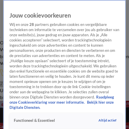
Jouw cookievoorkeuren
Wij en onze
28
partners gebruiken cookies en vergelijkbare
technieken om informatie te verzamelen over jou als gebruiker van
onze website(s), jouw gedrag en jouw apparaten. Als je „Alle
cookies accepteren” selecteert, worden trackingtechnologieën
Overzicht
In de
Onze programma's
Uitzendingen
Onze gezichten
ingeschakeld om onze advertenties en content te kunnen
Wandelgangen
Interviews
Uitzending
personaliseren, onze producten en diensten te verbeteren en om
bijwonen
de prestaties van advertenties en content te meten. Als je
Podcast
Shop
Veelgestelde vragen
Kijkersvraag insturen
„Huidige keuze opslaan” selecteert of je toestemming intrekt,
Volg Vandaag Inside
worden deze trackingtechnologieën uitgeschakeld. We gebruiken
dan enkel functionele en essentiële cookies om de website goed te
laten functioneren en veilig te houden. Je kunt dit menu op ieder
moment opnieuw openen om je keuzes te wijzigen of om je
Zoeken
toestemming in te trekken door op de link Cookie-instellingen
Uitzendingen
Vandaag Inside
De Oranjezomer
Shop
Uitzending
onder aan de webpagina te klikken. Je selecties zullen overal
bijwonen
binnen onze Digitale Diensten worden doorgevoerd.
Raadpleeg
onze Cookieverklaring voor meer informatie.
Bekijk hier onze
Digitale Diensten.
Altijd actief
Functioneel & Essentieel