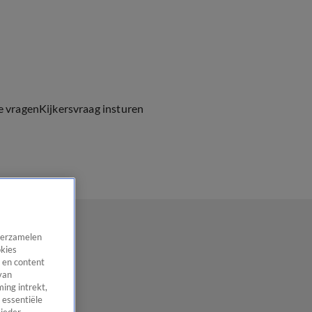
e vragen
Kijkersvraag insturen
 verzamelen
okies
 en content
van
ing intrekt,
 essentiële