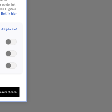
 ieder
 op de link
nze Digitale
Bekijk hier
Altijd actief
s accepteren