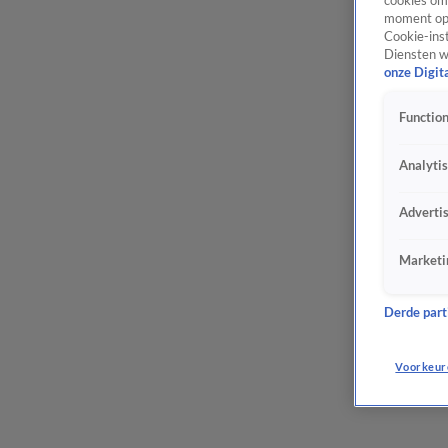
cookies om 
moment opn
Cookie-inst
Diensten w
onze Digit
Function
Analyti
Adverti
Marketi
Derde parti
Voorkeur