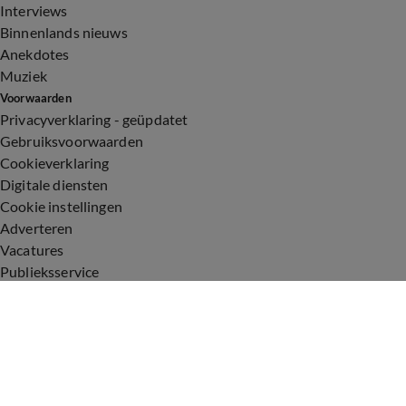
Interviews
Binnenlands nieuws
Anekdotes
Muziek
Voorwaarden
Privacyverklaring - geüpdatet
Gebruiksvoorwaarden
Cookieverklaring
Digitale diensten
Cookie instellingen
Adverteren
Vacatures
Publieksservice
Toegankelijkheid
Uitzendingen
Vandaag Inside
De Oranjezomer
De Oranjezondag
Veronica Inside