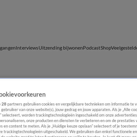
lgangen
Interviews
Uitzending bijwonen
Podcast
Shop
Veelgesteld
ijwonen
ookievoorkeuren
e
28
partners gebruiken cookies en vergelijkbare technieken om informatie te
s gebruiker van onze website(s), jouw gedrag en jouw apparaten. Als je „Alle co
” selecteert, worden trackingtechnologieën ingeschakeld om onze advertenties
personaliseren, onze producten en diensten te verbeteren en om de prestaties 
s en content te meten. Als je „Huidige keuze opslaan” selecteert of je toestemm
e trackingtechnologieën uitgeschakeld. We gebruiken dan enkel functionele en