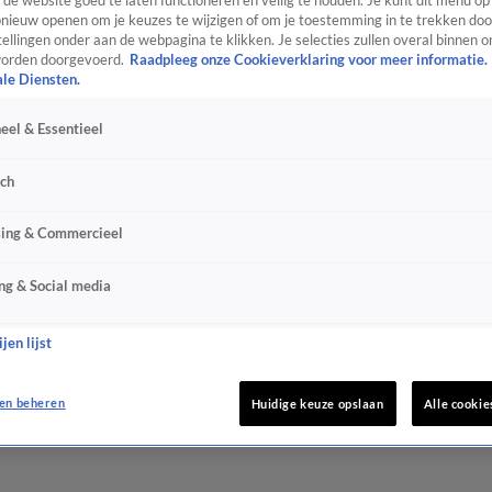
de website goed te laten functioneren en veilig te houden. Je kunt dit menu op
ieuw openen om je keuzes te wijzigen of om je toestemming in te trekken door
ellingen onder aan de webpagina te klikken. Je selecties zullen overal binnen o
orden doorgevoerd.
Raadpleeg onze Cookieverklaring voor meer informatie.
ale Diensten.
eel & Essentieel
sch
sing & Commercieel
ng & Social media
jen lijst
en beheren
Huidige keuze opslaan
Alle cookie