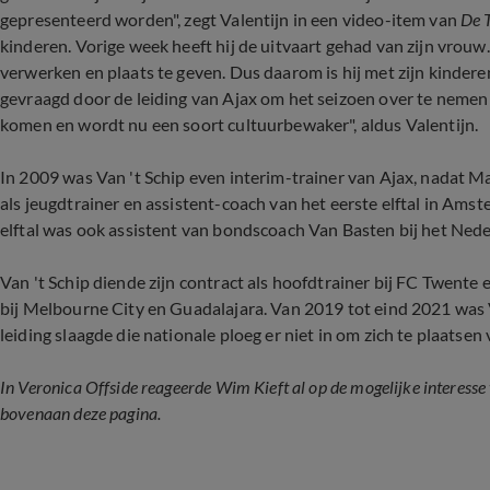
gepresenteerd worden", zegt Valentijn in een video-item van
De 
kinderen. Vorige week heeft hij de uitvaart gehad van zijn vrouw.
verwerken en plaats te geven. Dus daarom is hij met zijn kindere
gevraagd door de leiding van Ajax om het seizoen over te nemen e
komen en wordt nu een soort cultuurbewaker", aldus Valentijn.
In 2009 was Van 't Schip even interim-trainer van Ajax, nadat M
als jeugdtrainer en assistent-coach van het eerste elftal in Am
elftal was ook assistent van bondscoach Van Basten bij het Neder
Van 't Schip diende zijn contract als hoofdtrainer bij FC Twente 
bij Melbourne City en Guadalajara. Van 2019 tot eind 2021 was 
leiding slaagde die nationale ploeg er niet in om zich te plaatsen
In Veronica Offside reageerde Wim Kieft al op de mogelijke interesse v
bovenaan deze pagina.