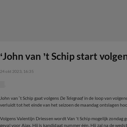
‘John van ’t Schip start volge
24 okt 2023, 16:35
John van ’t Schip gaat volgens
De Telegraaf
in de loop van volgend
verluidt tot het einde van het seizoen de maandag ontslagen hoo
Volgens Valentijn Driessen wordt Van 't Schip mogelijk zondag g
geval voor Ajax. Hij is kandidaat nummer één. Hij zal na de wed