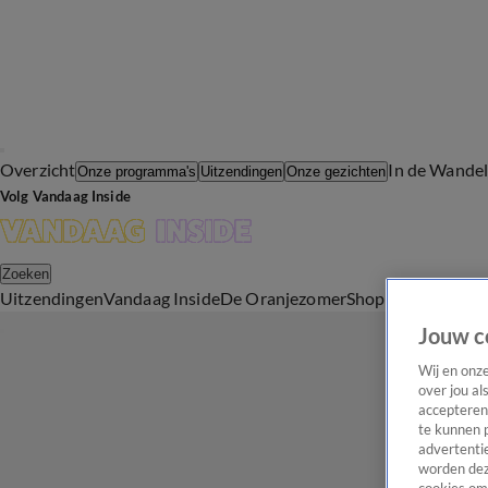
Overzicht
In de Wande
Onze programma's
Uitzendingen
Onze gezichten
Volg Vandaag Inside
Zoeken
Uitzendingen
Vandaag Inside
De Oranjezomer
Shop
Uitzending b
Jouw c
Wij en onz
over jou al
accepteren
te kunnen 
advertentie
worden dez