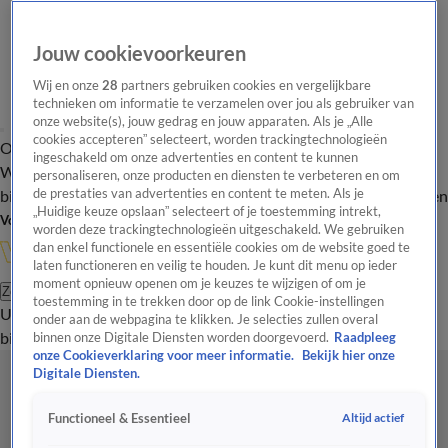
Jouw cookievoorkeuren
Wij en onze
28
partners gebruiken cookies en vergelijkbare
technieken om informatie te verzamelen over jou als gebruiker van
onze website(s), jouw gedrag en jouw apparaten. Als je „Alle
cookies accepteren” selecteert, worden trackingtechnologieën
Overzicht
In de
Onze programma's
Uitzendingen
Onze gezichten
ingeschakeld om onze advertenties en content te kunnen
Wandelgangen
Interviews
Uitzending
personaliseren, onze producten en diensten te verbeteren en om
bijwonen
de prestaties van advertenties en content te meten. Als je
Podcast
Shop
Veelgestelde vragen
Kijkersvraag insturen
„Huidige keuze opslaan” selecteert of je toestemming intrekt,
Volg Vandaag Inside
worden deze trackingtechnologieën uitgeschakeld. We gebruiken
dan enkel functionele en essentiële cookies om de website goed te
laten functioneren en veilig te houden. Je kunt dit menu op ieder
moment opnieuw openen om je keuzes te wijzigen of om je
Zoeken
toestemming in te trekken door op de link Cookie-instellingen
Uitzendingen
Vandaag Inside
De Oranjezomer
Shop
Uitzending
onder aan de webpagina te klikken. Je selecties zullen overal
bijwonen
binnen onze Digitale Diensten worden doorgevoerd.
Raadpleeg
onze Cookieverklaring voor meer informatie.
Bekijk hier onze
Digitale Diensten.
Altijd actief
Functioneel & Essentieel