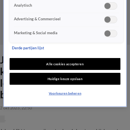
Analytisch
Advertising & Commercieel
Marketing & Social media
Derde partijen lijst
Johan ziet zichzelf terug als
Alle cookies accepteren
kerstman: 'Je doet in het
Huidige keuze opslaan
leven weleens dingen die je
beter niet kunt doen'
Voorkeuren beheren
2 okt 2023, 22:50