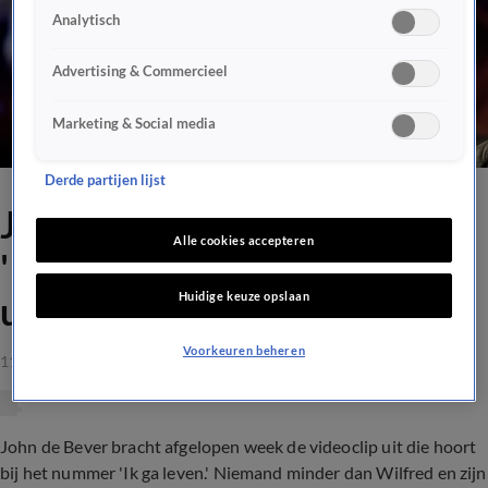
Analytisch
Advertising & Commercieel
Marketing & Social media
Derde partijen lijst
Johan voelt zich gepasseerd:
Alle cookies accepteren
'Ik ben nog nooit
Huidige keuze opslaan
uitgenodigd...'
Voorkeuren beheren
11 apr 2021, 15:35
John de Bever bracht afgelopen week de videoclip uit die hoort
bij het nummer 'Ik ga leven.' Niemand minder dan Wilfred en zijn