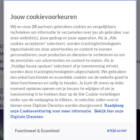
Jouw cookievoorkeuren
Wij en onze
28
partners gebruiken cookies en vergelijkbare
technieken om informatie te verzamelen over jou als gebruiker van
onze website(s), jouw gedrag en jouw apparaten. Als je „Alle
cookies accepteren” selecteert, worden trackingtechnologieën
Overzicht
In de
Onze programma's
Uitzendingen
Onze gezichten
ingeschakeld om onze advertenties en content te kunnen
Wandelgangen
Interviews
Uitzending
personaliseren, onze producten en diensten te verbeteren en om
bijwonen
de prestaties van advertenties en content te meten. Als je
Podcast
Shop
Veelgestelde vragen
Kijkersvraag insturen
„Huidige keuze opslaan” selecteert of je toestemming intrekt,
Volg Vandaag Inside
worden deze trackingtechnologieën uitgeschakeld. We gebruiken
dan enkel functionele en essentiële cookies om de website goed te
laten functioneren en veilig te houden. Je kunt dit menu op ieder
moment opnieuw openen om je keuzes te wijzigen of om je
Zoeken
toestemming in te trekken door op de link Cookie-instellingen
Uitzendingen
Vandaag Inside
De Oranjezomer
Shop
Uitzending
onder aan de webpagina te klikken. Je selecties zullen overal
bijwonen
binnen onze Digitale Diensten worden doorgevoerd.
Raadpleeg
onze Cookieverklaring voor meer informatie.
Bekijk hier onze
Digitale Diensten.
Altijd actief
Functioneel & Essentieel