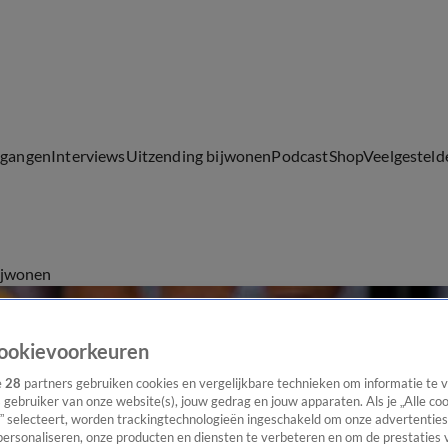
lgangen
Interviews
Uitzending bijwonen
Podcast
Shop
Veelgesteld
ijwonen
ookievoorkeuren
e
28
partners gebruiken cookies en vergelijkbare technieken om informatie te
s gebruiker van onze website(s), jouw gedrag en jouw apparaten. Als je „Alle co
” selecteert, worden trackingtechnologieën ingeschakeld om onze advertenties
personaliseren, onze producten en diensten te verbeteren en om de prestaties 