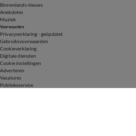
Binnenlands nieuws
Anekdotes
Muziek
Voorwaarden
Privacyverklaring - geüpdatet
Gebruiksvoorwaarden
Cookieverklaring
Digitale diensten
Cookie instellingen
Adverteren
Vacatures
Publieksservice
Toegankelijkheid
Uitzendingen
Vandaag Inside
De Oranjezomer
De Oranjezondag
Veronica Inside
Veronica Offside