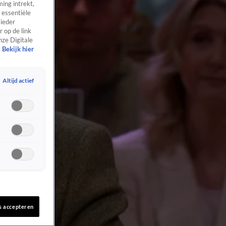
ing intrekt,
 essentiële
 ieder
 op de link
nze Digitale
Bekijk hier
Altijd actief
s accepteren