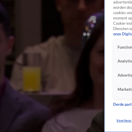
advertentie
worden dez
cookies om 
moment opn
Cookie-inst
Diensten w
onze Digit
Function
Analyti
Adverti
Marketi
Derde parti
Voorkeur