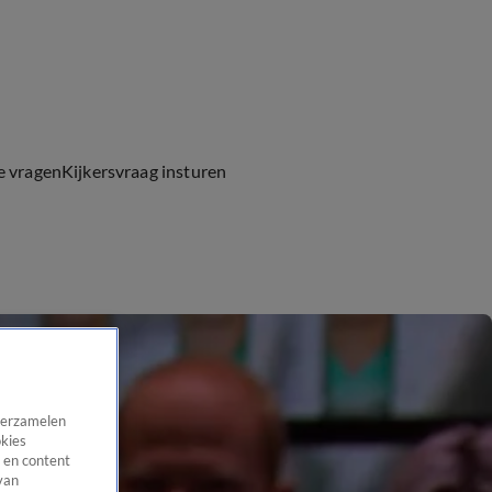
e vragen
Kijkersvraag insturen
 verzamelen
okies
 en content
van