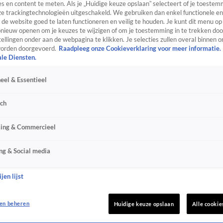
s en content te meten. Als je „Huidige keuze opslaan” selecteert of je toestemm
e trackingtechnologieën uitgeschakeld. We gebruiken dan enkel functionele en
de website goed te laten functioneren en veilig te houden. Je kunt dit menu op
ieuw openen om je keuzes te wijzigen of om je toestemming in te trekken door
ellingen onder aan de webpagina te klikken. Je selecties zullen overal binnen o
orden doorgevoerd.
Raadpleeg onze Cookieverklaring voor meer informatie.
ale Diensten.
eel & Essentieel
sch
sing & Commercieel
ng & Social media
jen lijst
en beheren
Huidige keuze opslaan
Alle cookie