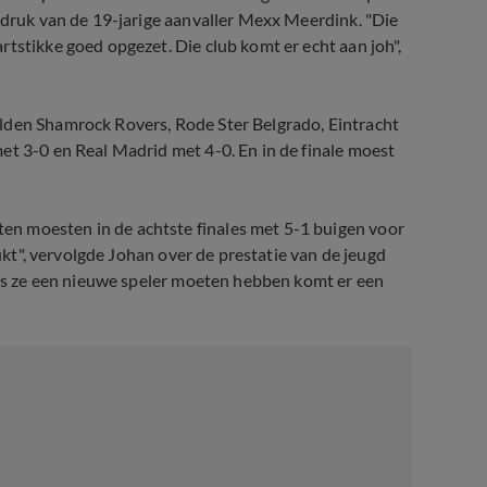
indruk van de 19-jarige aanvaller Mexx Meerdink. "Die
tstikke goed opgezet. Die club komt er echt aan joh",
lden Shamrock Rovers, Rode Ster Belgrado, Eintracht
et 3-0 en Real Madrid met 4-0. En in de finale moest
n moesten in de achtste finales met 5-1 buigen voor
lukt", vervolgde Johan over de prestatie van de jeugd
 als ze een nieuwe speler moeten hebben komt er een