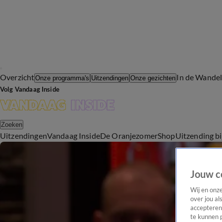
Overzicht
In de Wande
Onze programma's
Uitzendingen
Onze gezichten
Volg Vandaag Inside
Zoeken
Uitzendingen
Vandaag Inside
De Oranjezomer
Shop
Uitzending b
Jouw c
Wij en onz
over jou al
accepteren
te kunnen 