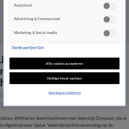
Analytisch
Advertising & Commercieel
Marketing & Social media
Derde partijen lijst
Johan tegen Valentijn: 'Die
Alle cookies accepteren
negatieve vragen van jou
Huidige keuze opslaan
hangen mij de strot uit!'
Voorkeuren beheren
17 nov 2022, 00:46
Johan, Wilfred en René facetimen met Valentijn Driessen, die al
is afgereisd naar Qatar. Valentijn botste woensdag op de