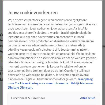
Jouw cookievoorkeuren
Wij en onze
28
partners gebruiken cookies en vergelijkbare
technieken om informatie te verzamelen over jou als gebruiker van
onze website(s), jouw gedrag en jouw apparaten. Als je „Alle
cookies accepteren” selecteert, worden trackingtechnologieën
Overzicht
In de
Onze programma's
Uitzendingen
Onze gezichten
ingeschakeld om onze advertenties en content te kunnen
Wandelgangen
Interviews
Uitzending
personaliseren, onze producten en diensten te verbeteren en om
bijwonen
de prestaties van advertenties en content te meten. Als je
Podcast
Shop
Veelgestelde vragen
Kijkersvraag insturen
„Huidige keuze opslaan” selecteert of je toestemming intrekt,
Volg Vandaag Inside
worden deze trackingtechnologieën uitgeschakeld. We gebruiken
dan enkel functionele en essentiële cookies om de website goed te
laten functioneren en veilig te houden. Je kunt dit menu op ieder
moment opnieuw openen om je keuzes te wijzigen of om je
Zoeken
toestemming in te trekken door op de link Cookie-instellingen
Uitzendingen
Vandaag Inside
De Oranjezomer
Shop
Uitzending
onder aan de webpagina te klikken. Je selecties zullen overal
bijwonen
binnen onze Digitale Diensten worden doorgevoerd.
Raadpleeg
onze Cookieverklaring voor meer informatie.
Bekijk hier onze
Digitale Diensten.
Altijd actief
Functioneel & Essentieel