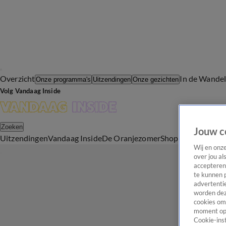
Overzicht
In de Wande
Onze programma's
Uitzendingen
Onze gezichten
Volg Vandaag Inside
Zoeken
Jouw c
Uitzendingen
Vandaag Inside
De Oranjezomer
Shop
Uitzending b
Wij en onz
over jou al
accepteren
te kunnen 
advertentie
worden dez
cookies om 
moment opn
Cookie-inst