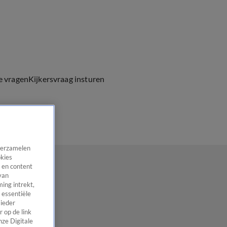
e vragen
Kijkersvraag insturen
 verzamelen
okies
 en content
van
ing intrekt,
 essentiële
 ieder
 op de link
nze Digitale