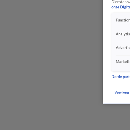
Diensten w
onze Digit
Function
Analyti
Adverti
Marketi
Derde parti
Voorkeur