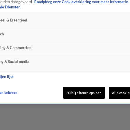
orden doorgevoerd.
Raadpleeg onze Cookieverklaring voor meer informatie.
ale Diensten.
eel & Essentieel
sch
sing & Commercieel
ng & Social media
jen lijst
en beheren
Huidige keuze opslaan
Alle cookie