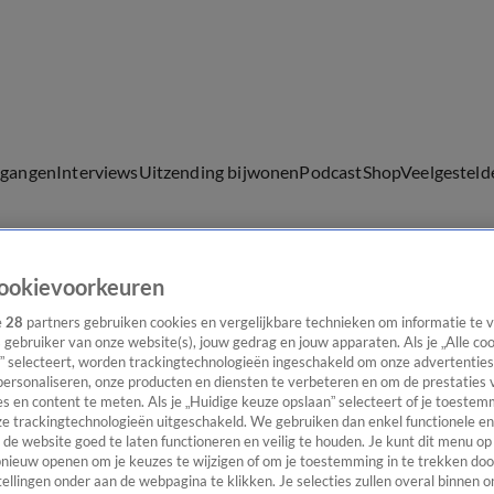
lgangen
Interviews
Uitzending bijwonen
Podcast
Shop
Veelgesteld
ookievoorkeuren
ijwonen
e
28
partners gebruiken cookies en vergelijkbare technieken om informatie te
s gebruiker van onze website(s), jouw gedrag en jouw apparaten. Als je „Alle co
” selecteert, worden trackingtechnologieën ingeschakeld om onze advertenties
personaliseren, onze producten en diensten te verbeteren en om de prestaties 
s en content te meten. Als je „Huidige keuze opslaan” selecteert of je toestemm
e trackingtechnologieën uitgeschakeld. We gebruiken dan enkel functionele en
de website goed te laten functioneren en veilig te houden. Je kunt dit menu op
ieuw openen om je keuzes te wijzigen of om je toestemming in te trekken door
ellingen onder aan de webpagina te klikken. Je selecties zullen overal binnen o