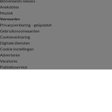
Binnenlands nieuws
Anekdotes
Muziek
Voorwaarden
Privacyverklaring - geüpdatet
Gebruiksvoorwaarden
Cookieverklaring
Digitale diensten
Cookie instellingen
Adverteren
Vacatures
Publieksservice
Toegankelijkheid
Uitzendingen
Vandaag Inside
De Oranjezomer
De Oranjezondag
Veronica Inside
Veronica Offside