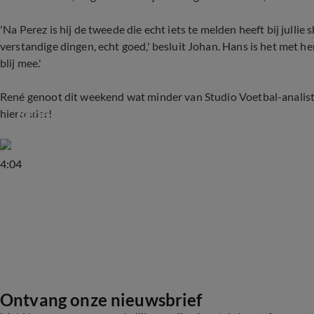
'Na Perez is hij de tweede die echt iets te melden heeft bij jullie
verstandige dingen, echt goed,' besluit Johan. Hans is het met he
blij mee.'
René genoot dit weekend wat minder van Studio Voetbal-analist 
René zag Van Hooijdonk uit z'n nek lullen bij St
hieronder!
4:04
Ontvang onze nieuwsbrief