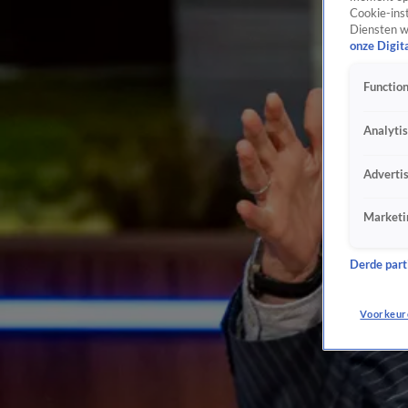
Cookie-inst
Diensten w
onze Digit
Function
Analyti
Adverti
Marketi
Derde parti
Voorkeur