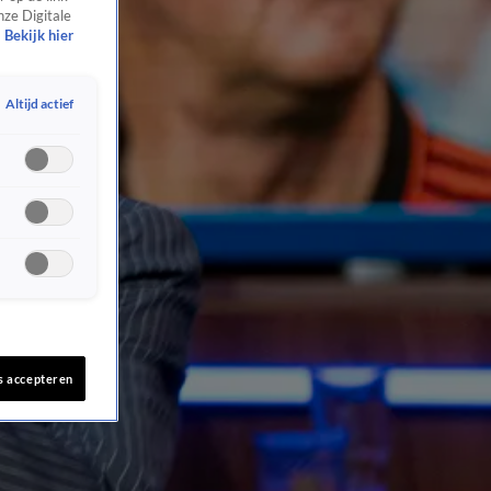
nze Digitale
Bekijk hier
Altijd actief
s accepteren