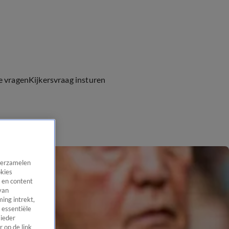
e vragen
Kijkersvraag insturen
 verzamelen
okies
 en content
van
ing intrekt,
 essentiële
 ieder
 op de link