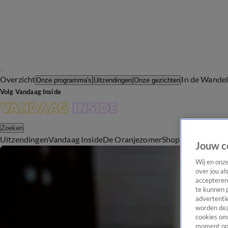
Overzicht
In de Wande
Onze programma's
Uitzendingen
Onze gezichten
Volg Vandaag Inside
Zoeken
Uitzendingen
Vandaag Inside
De Oranjezomer
Shop
Uitzending b
Jouw c
Wij en onz
over jou al
accepteren
te kunnen 
advertentie
worden dez
cookies om 
moment opn