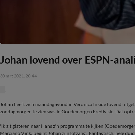
Johan lovend over ESPN-analis
30 mrt 2021, 20:44
Johan heeft zich maandagavond in Veronica Inside lovend uitgel
zondagmorgen te zien was in Goedemorgen Eredivisie. Dat optr
'Ik zit gisteren naar Hans z'n programma te kijken (Goedemorgen Er
Marciano Vink,' begint Johan zijn lofzang. 'Fantastisch, hele duid