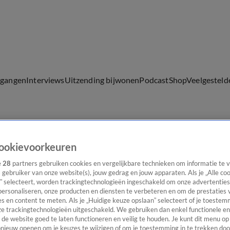
lgangen
Interviews
Uitzending bijwonen
Podcast
Shop
Veelgesteld
ijwonen
ookievoorkeuren
e
28
partners gebruiken cookies en vergelijkbare technieken om informatie te
s gebruiker van onze website(s), jouw gedrag en jouw apparaten. Als je „Alle co
” selecteert, worden trackingtechnologieën ingeschakeld om onze advertenties
personaliseren, onze producten en diensten te verbeteren en om de prestaties 
s en content te meten. Als je „Huidige keuze opslaan” selecteert of je toestemm
e trackingtechnologieën uitgeschakeld. We gebruiken dan enkel functionele en
de website goed te laten functioneren en veilig te houden. Je kunt dit menu op
ieuw openen om je keuzes te wijzigen of om je toestemming in te trekken door