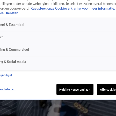
ellingen onder aan de webpagina te klikken. Je selecties zullen overal binnen o
orden doorgevoerd.
Raadpleeg onze Cookieverklaring voor meer informatie.
ale Diensten.
eel & Essentieel
sch
sing & Commercieel
ng & Social media
jen lijst
en beheren
Huidige keuze opslaan
Alle cookie