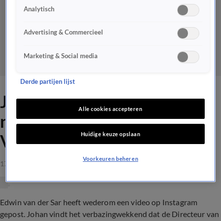
Analytisch
Advertising & Commercieel
Marketing & Social media
Derde partijen lijst
Johan kijkt vol verbazing
Alle cookies accepteren
naar bijzondere video van
Huidige keuze opslaan
Van der Sar
Voorkeuren beheren
17 sep 2021, 23:17
Edwin van der Sar heeft wederom een video op Instagram
gepost. Johan vindt het verbazingwekkend dat de Directeur van