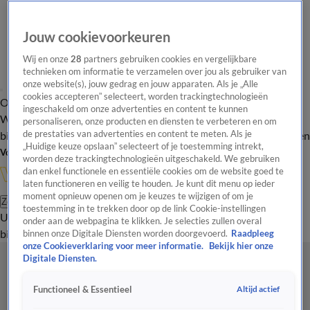
Jouw cookievoorkeuren
Wij en onze
28
partners gebruiken cookies en vergelijkbare
technieken om informatie te verzamelen over jou als gebruiker van
onze website(s), jouw gedrag en jouw apparaten. Als je „Alle
cookies accepteren” selecteert, worden trackingtechnologieën
Overzicht
In de
Onze programma's
Uitzendingen
Onze gezichten
ingeschakeld om onze advertenties en content te kunnen
Wandelgangen
Interviews
Uitzending
personaliseren, onze producten en diensten te verbeteren en om
bijwonen
de prestaties van advertenties en content te meten. Als je
Podcast
Shop
Veelgestelde vragen
Kijkersvraag insturen
„Huidige keuze opslaan” selecteert of je toestemming intrekt,
Volg Vandaag Inside
worden deze trackingtechnologieën uitgeschakeld. We gebruiken
dan enkel functionele en essentiële cookies om de website goed te
laten functioneren en veilig te houden. Je kunt dit menu op ieder
moment opnieuw openen om je keuzes te wijzigen of om je
Zoeken
toestemming in te trekken door op de link Cookie-instellingen
Uitzendingen
Vandaag Inside
De Oranjezomer
Shop
Uitzending
onder aan de webpagina te klikken. Je selecties zullen overal
bijwonen
binnen onze Digitale Diensten worden doorgevoerd.
Raadpleeg
onze Cookieverklaring voor meer informatie.
Bekijk hier onze
Digitale Diensten.
Altijd actief
Functioneel & Essentieel