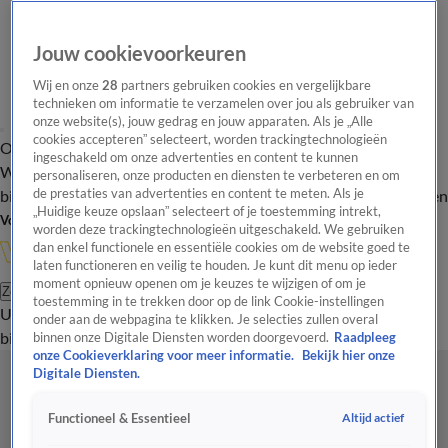
Jouw cookievoorkeuren
Wij en onze
28
partners gebruiken cookies en vergelijkbare
technieken om informatie te verzamelen over jou als gebruiker van
onze website(s), jouw gedrag en jouw apparaten. Als je „Alle
cookies accepteren” selecteert, worden trackingtechnologieën
Overzicht
In de
Onze programma's
Uitzendingen
Onze gezichten
ingeschakeld om onze advertenties en content te kunnen
Wandelgangen
Interviews
Uitzending
personaliseren, onze producten en diensten te verbeteren en om
bijwonen
de prestaties van advertenties en content te meten. Als je
Podcast
Shop
Veelgestelde vragen
Kijkersvraag insturen
„Huidige keuze opslaan” selecteert of je toestemming intrekt,
Volg Vandaag Inside
worden deze trackingtechnologieën uitgeschakeld. We gebruiken
dan enkel functionele en essentiële cookies om de website goed te
laten functioneren en veilig te houden. Je kunt dit menu op ieder
moment opnieuw openen om je keuzes te wijzigen of om je
Zoeken
toestemming in te trekken door op de link Cookie-instellingen
Uitzendingen
Vandaag Inside
De Oranjezomer
Shop
Uitzending
onder aan de webpagina te klikken. Je selecties zullen overal
bijwonen
binnen onze Digitale Diensten worden doorgevoerd.
Raadpleeg
onze Cookieverklaring voor meer informatie.
Bekijk hier onze
Digitale Diensten.
Altijd actief
Functioneel & Essentieel