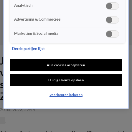
Analytisch
Advertising & Commercieel
Marketing & Social media
Derde partijen lijst
Johan en René in de bres
Alle cookies accepteren
voor Almere City-
Huidige keuze opslaan
sportpsycholoog Annemieke
Zijerveld
Voorkeuren beheren
20 okt 2023, 22:44