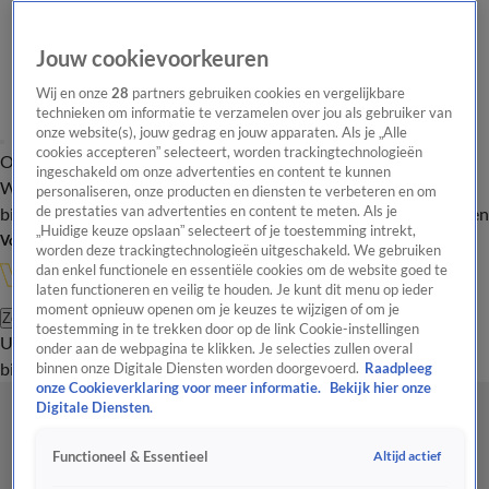
Jouw cookievoorkeuren
Wij en onze
28
partners gebruiken cookies en vergelijkbare
technieken om informatie te verzamelen over jou als gebruiker van
onze website(s), jouw gedrag en jouw apparaten. Als je „Alle
cookies accepteren” selecteert, worden trackingtechnologieën
Overzicht
In de
Onze programma's
Uitzendingen
Onze gezichten
ingeschakeld om onze advertenties en content te kunnen
Wandelgangen
Interviews
Uitzending
personaliseren, onze producten en diensten te verbeteren en om
bijwonen
de prestaties van advertenties en content te meten. Als je
Podcast
Shop
Veelgestelde vragen
Kijkersvraag insturen
„Huidige keuze opslaan” selecteert of je toestemming intrekt,
Volg Vandaag Inside
worden deze trackingtechnologieën uitgeschakeld. We gebruiken
dan enkel functionele en essentiële cookies om de website goed te
laten functioneren en veilig te houden. Je kunt dit menu op ieder
moment opnieuw openen om je keuzes te wijzigen of om je
Zoeken
toestemming in te trekken door op de link Cookie-instellingen
Uitzendingen
Vandaag Inside
De Oranjezomer
Shop
Uitzending
onder aan de webpagina te klikken. Je selecties zullen overal
bijwonen
binnen onze Digitale Diensten worden doorgevoerd.
Raadpleeg
onze Cookieverklaring voor meer informatie.
Bekijk hier onze
Digitale Diensten.
Altijd actief
Functioneel & Essentieel