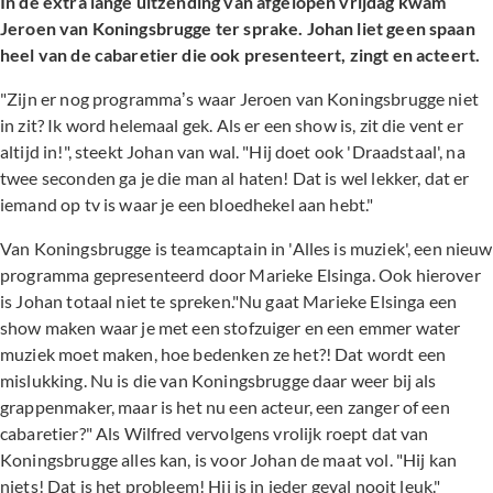
In de extra lange uitzending van afgelopen vrijdag kwam
Jeroen van Koningsbrugge ter sprake. Johan liet geen spaan
heel van de cabaretier die ook presenteert, zingt en acteert.
"Zijn er nog programma’s waar Jeroen van Koningsbrugge niet
in zit? Ik word helemaal gek. Als er een show is, zit die vent er
altijd in!", steekt Johan van wal. "Hij doet ook 'Draadstaal', na
twee seconden ga je die man al haten! Dat is wel lekker, dat er
iemand op tv is waar je een bloedhekel aan hebt."
Van Koningsbrugge is teamcaptain in 'Alles is muziek', een nieuw
programma gepresenteerd door Marieke Elsinga. Ook hierover
is Johan totaal niet te spreken."Nu gaat Marieke Elsinga een
show maken waar je met een stofzuiger en een emmer water
muziek moet maken, hoe bedenken ze het?! Dat wordt een
mislukking. Nu is die van Koningsbrugge daar weer bij als
grappenmaker, maar is het nu een acteur, een zanger of een
cabaretier?" Als Wilfred vervolgens vrolijk roept dat van
Koningsbrugge alles kan, is voor Johan de maat vol. "Hij kan
niets! Dat is het probleem! Hij is in ieder geval nooit leuk."