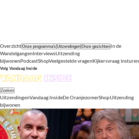
Overzicht
In de
Onze programma's
Uitzendingen
Onze gezichten
Wandelgangen
Interviews
Uitzending
bijwonen
Podcast
Shop
Veelgestelde vragen
Kijkersvraag insturen
Volg Vandaag Inside
Zoeken
Uitzendingen
Vandaag Inside
De Oranjezomer
Shop
Uitzending
bijwonen