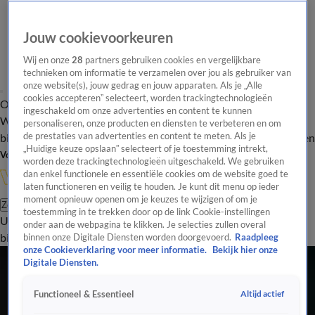
Jouw cookievoorkeuren
Wij en onze
28
partners gebruiken cookies en vergelijkbare
technieken om informatie te verzamelen over jou als gebruiker van
onze website(s), jouw gedrag en jouw apparaten. Als je „Alle
cookies accepteren” selecteert, worden trackingtechnologieën
Overzicht
In de
Onze programma's
Uitzendingen
Onze gezichten
ingeschakeld om onze advertenties en content te kunnen
Wandelgangen
Interviews
Uitzending
personaliseren, onze producten en diensten te verbeteren en om
bijwonen
de prestaties van advertenties en content te meten. Als je
Podcast
Shop
Veelgestelde vragen
Kijkersvraag insturen
„Huidige keuze opslaan” selecteert of je toestemming intrekt,
Volg Vandaag Inside
worden deze trackingtechnologieën uitgeschakeld. We gebruiken
dan enkel functionele en essentiële cookies om de website goed te
laten functioneren en veilig te houden. Je kunt dit menu op ieder
moment opnieuw openen om je keuzes te wijzigen of om je
Zoeken
toestemming in te trekken door op de link Cookie-instellingen
Uitzendingen
Vandaag Inside
De Oranjezomer
Shop
Uitzending
onder aan de webpagina te klikken. Je selecties zullen overal
bijwonen
binnen onze Digitale Diensten worden doorgevoerd.
Raadpleeg
onze Cookieverklaring voor meer informatie.
Bekijk hier onze
Digitale Diensten.
Altijd actief
Functioneel & Essentieel