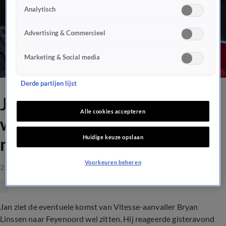
Analytisch
Advertising & Commercieel
Marketing & Social media
Derde partijen lijst
Jan ziet komst Bryan Linssen
Alle cookies accepteren
wel zitten: 'Van mij mag die
Huidige keuze opslaan
naar Feyenoord komen'
Voorkeuren beheren
21 apr 2020, 15:02
Jan ziet de eventuele komst van Vitesse-aanvaller Bryan
Linssen naar Feyenoord wel zitten. Hij reageerde gisteravond