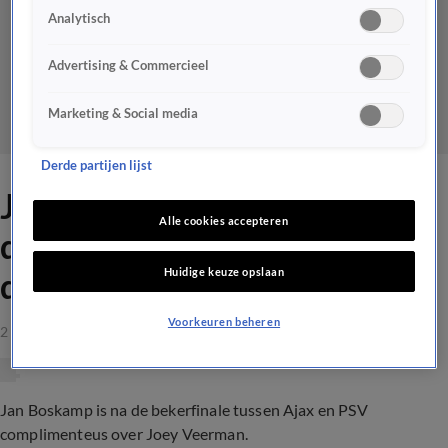
Analytisch
Advertising & Commercieel
Marketing & Social media
Derde partijen lijst
Jan onder de indruk: 'Hij was
Alle cookies accepteren
de beste man van het veld in
Huidige keuze opslaan
de bekerfinale'
Voorkeuren beheren
2 mei 2023, 12:16
Jan Boskamp is na de bekerfinale tussen Ajax en PSV
complimenteus over Joey Veerman.