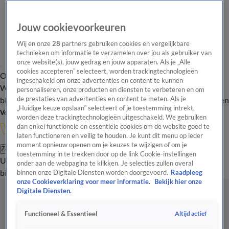
Jouw cookievoorkeuren
Wij en onze
28
partners gebruiken cookies en vergelijkbare
technieken om informatie te verzamelen over jou als gebruiker van
onze website(s), jouw gedrag en jouw apparaten. Als je „Alle
cookies accepteren” selecteert, worden trackingtechnologieën
Overzicht
In de
Onze programma's
Uitzendingen
Onze gezichten
ingeschakeld om onze advertenties en content te kunnen
Wandelgangen
Interviews
Uitzending
personaliseren, onze producten en diensten te verbeteren en om
bijwonen
de prestaties van advertenties en content te meten. Als je
Podcast
Shop
Veelgestelde vragen
Kijkersvraag insturen
„Huidige keuze opslaan” selecteert of je toestemming intrekt,
Volg Vandaag Inside
worden deze trackingtechnologieën uitgeschakeld. We gebruiken
dan enkel functionele en essentiële cookies om de website goed te
laten functioneren en veilig te houden. Je kunt dit menu op ieder
moment opnieuw openen om je keuzes te wijzigen of om je
Zoeken
toestemming in te trekken door op de link Cookie-instellingen
Uitzendingen
Vandaag Inside
De Oranjezomer
Shop
Uitzending
onder aan de webpagina te klikken. Je selecties zullen overal
bijwonen
binnen onze Digitale Diensten worden doorgevoerd.
Raadpleeg
onze Cookieverklaring voor meer informatie.
Bekijk hier onze
Digitale Diensten.
Altijd actief
Functioneel & Essentieel