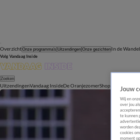
Overzicht
In de Wande
Onze programma's
Uitzendingen
Onze gezichten
Volg Vandaag Inside
Zoeken
Uitzendingen
Vandaag Inside
De Oranjezomer
Shop
Uitzending b
Jouw c
Wij en onz
over jou al
accepteren
te kunnen 
advertentie
worden dez
cookies om 
moment opn