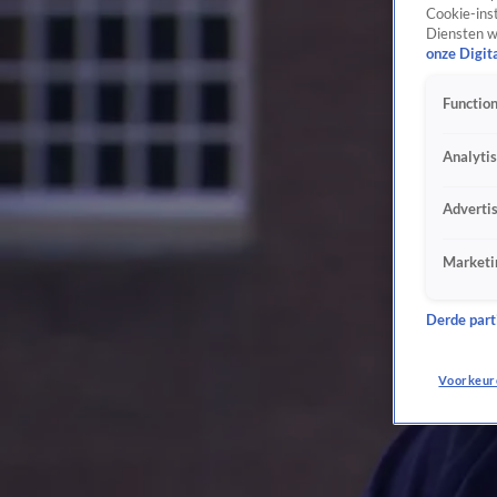
Cookie-inst
Diensten w
onze Digit
Function
Analyti
Adverti
Marketi
Derde parti
Voorkeur