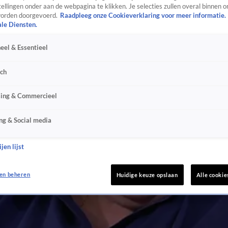
ellingen onder aan de webpagina te klikken. Je selecties zullen overal binnen o
orden doorgevoerd.
Raadpleeg onze Cookieverklaring voor meer informatie.
ale Diensten.
eel & Essentieel
sch
sing & Commercieel
ng & Social media
jen lijst
en beheren
Huidige keuze opslaan
Alle cookie