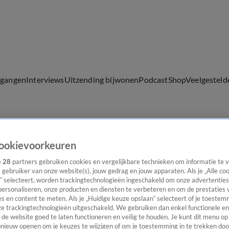
lgangen
Interviews
Uitzending bijwonen
Podcast
Shop
Veelgesteld
ijwonen
ookievoorkeuren
e
28
partners gebruiken cookies en vergelijkbare technieken om informatie te
s gebruiker van onze website(s), jouw gedrag en jouw apparaten. Als je „Alle co
” selecteert, worden trackingtechnologieën ingeschakeld om onze advertenties
personaliseren, onze producten en diensten te verbeteren en om de prestaties 
s en content te meten. Als je „Huidige keuze opslaan” selecteert of je toestemm
e trackingtechnologieën uitgeschakeld. We gebruiken dan enkel functionele en
de website goed te laten functioneren en veilig te houden. Je kunt dit menu op
ieuw openen om je keuzes te wijzigen of om je toestemming in te trekken door