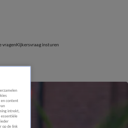
e vragen
Kijkersvraag insturen
 verzamelen
okies
 en content
van
ing intrekt,
 essentiële
 ieder
 op de link