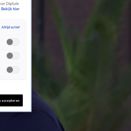
nze Digitale
Bekijk hier
Altijd actief
s accepteren