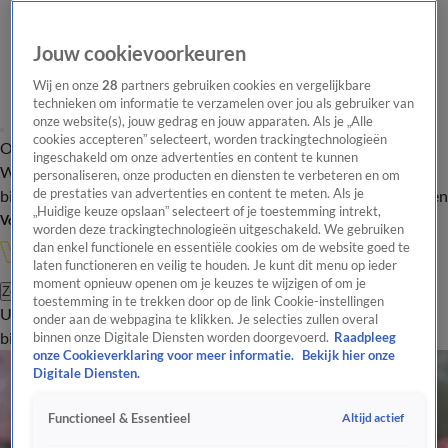
Jouw cookievoorkeuren
Wij en onze
28
partners gebruiken cookies en vergelijkbare
technieken om informatie te verzamelen over jou als gebruiker van
onze website(s), jouw gedrag en jouw apparaten. Als je „Alle
cookies accepteren” selecteert, worden trackingtechnologieën
Overzicht
In de
Onze programma's
Uitzendingen
Onze gezichten
ingeschakeld om onze advertenties en content te kunnen
Wandelgangen
Interviews
Uitzending
personaliseren, onze producten en diensten te verbeteren en om
bijwonen
de prestaties van advertenties en content te meten. Als je
Podcast
Shop
Veelgestelde vragen
Kijkersvraag insturen
„Huidige keuze opslaan” selecteert of je toestemming intrekt,
Volg Vandaag Inside
worden deze trackingtechnologieën uitgeschakeld. We gebruiken
dan enkel functionele en essentiële cookies om de website goed te
laten functioneren en veilig te houden. Je kunt dit menu op ieder
moment opnieuw openen om je keuzes te wijzigen of om je
Zoeken
toestemming in te trekken door op de link Cookie-instellingen
Uitzendingen
Vandaag Inside
De Oranjezomer
Shop
Uitzending
onder aan de webpagina te klikken. Je selecties zullen overal
bijwonen
binnen onze Digitale Diensten worden doorgevoerd.
Raadpleeg
onze Cookieverklaring voor meer informatie.
Bekijk hier onze
Digitale Diensten.
Altijd actief
Functioneel & Essentieel