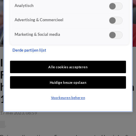
Analytisch
Advertising & Commercieel
Marketing & Social media
Derde partijen lijst
Inzamelingsactie voor
Alle cookies accepteren
Feyenoord-fan Hannie die
Huidige keuze opslaan
haar zoon verloor levert ruim
12.000 euro op
Voorkeuren beheren
17 mei 2023, 08:59