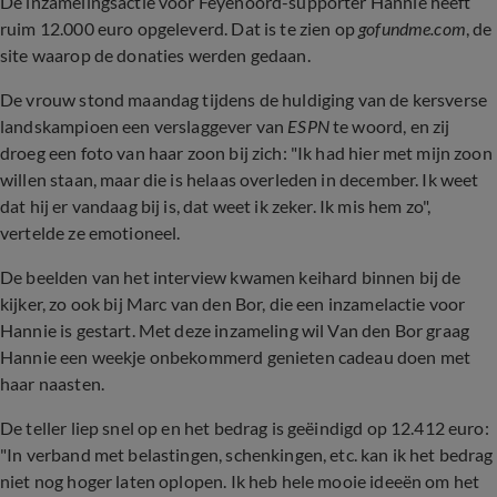
De inzamelingsactie voor Feyenoord-supporter Hannie heeft
ruim 12.000 euro opgeleverd. Dat is te zien op
gofundme.com
, de
site waarop de donaties werden gedaan.
De vrouw stond maandag tijdens de huldiging van de kersverse
landskampioen een verslaggever van
ESPN
te woord, en zij
droeg een foto van haar zoon bij zich: "Ik had hier met mijn zoon
willen staan, maar die is helaas overleden in december. Ik weet
dat hij er vandaag bij is, dat weet ik zeker. Ik mis hem zo",
vertelde ze emotioneel.
De beelden van het interview kwamen keihard binnen bij de
kijker, zo ook bij Marc van den Bor, die een inzamelactie voor
Hannie is gestart. Met deze inzameling wil Van den Bor graag
Hannie een weekje onbekommerd genieten cadeau doen met
haar naasten.
De teller liep snel op en het bedrag is geëindigd op 12.412 euro:
"In verband met belastingen, schenkingen, etc. kan ik het bedrag
niet nog hoger laten oplopen. Ik heb hele mooie ideeën om het