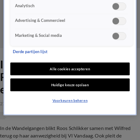
Analytisch
Advertising & Commercieel
Marketing & Social media
Derde partijen lijst
In de wandelgangen met
Alle cookies accepteren
Roos Schlikker: 'Ik vond het
Huidige keuze opslaan
eigenlijk wel heel leuk!'
Voorkeuren beheren
27 jan 2022, 09:02
In de Wandelgangen blikt Roos Schlikker samen met Wilfred
terug op haar aanwezigheid bij VI Vandaag. Ook pleit de