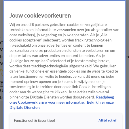
Jouw cookievoorkeuren
Wij en onze
28
partners gebruiken cookies en vergelijkbare
technieken om informatie te verzamelen over jou als gebruiker van
onze website(s), jouw gedrag en jouw apparaten. Als je „Alle
cookies accepteren” selecteert, worden trackingtechnologieën
Overzicht
In de
Onze programma's
Uitzendingen
Onze gezichten
ingeschakeld om onze advertenties en content te kunnen
Wandelgangen
Interviews
Uitzending
personaliseren, onze producten en diensten te verbeteren en om
bijwonen
de prestaties van advertenties en content te meten. Als je
Podcast
Shop
Veelgestelde vragen
Kijkersvraag insturen
„Huidige keuze opslaan” selecteert of je toestemming intrekt,
Volg Vandaag Inside
worden deze trackingtechnologieën uitgeschakeld. We gebruiken
dan enkel functionele en essentiële cookies om de website goed te
laten functioneren en veilig te houden. Je kunt dit menu op ieder
moment opnieuw openen om je keuzes te wijzigen of om je
Zoeken
toestemming in te trekken door op de link Cookie-instellingen
Uitzendingen
Vandaag Inside
De Oranjezomer
Shop
Uitzending
onder aan de webpagina te klikken. Je selecties zullen overal
bijwonen
binnen onze Digitale Diensten worden doorgevoerd.
Raadpleeg
onze Cookieverklaring voor meer informatie.
Bekijk hier onze
Digitale Diensten.
Altijd actief
Functioneel & Essentieel