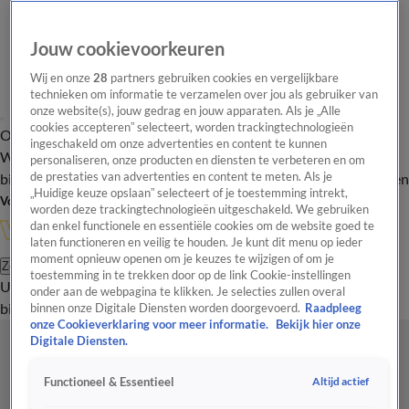
Jouw cookievoorkeuren
Wij en onze
28
partners gebruiken cookies en vergelijkbare
technieken om informatie te verzamelen over jou als gebruiker van
onze website(s), jouw gedrag en jouw apparaten. Als je „Alle
cookies accepteren” selecteert, worden trackingtechnologieën
Overzicht
In de
Onze programma's
Uitzendingen
Onze gezichten
ingeschakeld om onze advertenties en content te kunnen
Wandelgangen
Interviews
Uitzending
personaliseren, onze producten en diensten te verbeteren en om
bijwonen
de prestaties van advertenties en content te meten. Als je
Podcast
Shop
Veelgestelde vragen
Kijkersvraag insturen
„Huidige keuze opslaan” selecteert of je toestemming intrekt,
Volg Vandaag Inside
worden deze trackingtechnologieën uitgeschakeld. We gebruiken
dan enkel functionele en essentiële cookies om de website goed te
laten functioneren en veilig te houden. Je kunt dit menu op ieder
moment opnieuw openen om je keuzes te wijzigen of om je
Zoeken
toestemming in te trekken door op de link Cookie-instellingen
Uitzendingen
Vandaag Inside
De Oranjezomer
Shop
Uitzending
onder aan de webpagina te klikken. Je selecties zullen overal
bijwonen
binnen onze Digitale Diensten worden doorgevoerd.
Raadpleeg
onze Cookieverklaring voor meer informatie.
Bekijk hier onze
Digitale Diensten.
Altijd actief
Functioneel & Essentieel