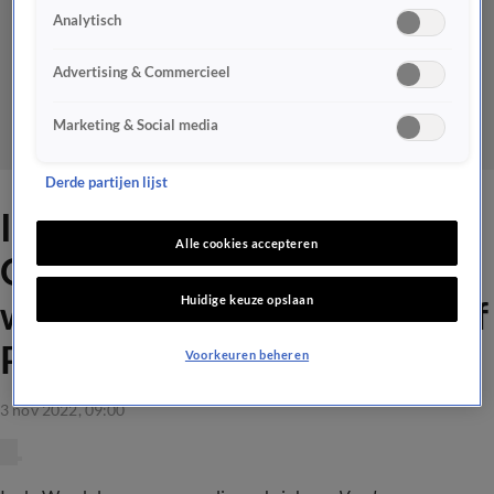
Analytisch
Advertising & Commercieel
Marketing & Social media
Derde partijen lijst
In de Wandelgangen met
Alle cookies accepteren
Olaf Koens: ‘Ik zou niet
Huidige keuze opslaan
weten wat ik aan Zelensky of
Poetin moet vragen’
Voorkeuren beheren
3 nov 2022, 09:00