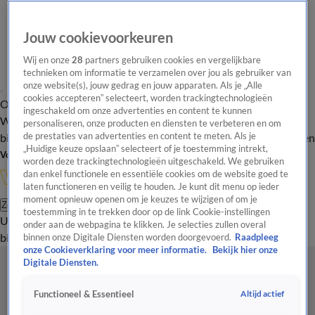
Jouw cookievoorkeuren
Wij en onze
28
partners gebruiken cookies en vergelijkbare
technieken om informatie te verzamelen over jou als gebruiker van
onze website(s), jouw gedrag en jouw apparaten. Als je „Alle
cookies accepteren” selecteert, worden trackingtechnologieën
Overzicht
In de
Onze programma's
Uitzendingen
Onze gezichten
ingeschakeld om onze advertenties en content te kunnen
Wandelgangen
Interviews
Uitzending
personaliseren, onze producten en diensten te verbeteren en om
bijwonen
de prestaties van advertenties en content te meten. Als je
Podcast
Shop
Veelgestelde vragen
Kijkersvraag insturen
„Huidige keuze opslaan” selecteert of je toestemming intrekt,
Volg Vandaag Inside
worden deze trackingtechnologieën uitgeschakeld. We gebruiken
dan enkel functionele en essentiële cookies om de website goed te
laten functioneren en veilig te houden. Je kunt dit menu op ieder
moment opnieuw openen om je keuzes te wijzigen of om je
Zoeken
toestemming in te trekken door op de link Cookie-instellingen
Uitzendingen
Vandaag Inside
De Oranjezomer
Shop
Uitzending
onder aan de webpagina te klikken. Je selecties zullen overal
bijwonen
binnen onze Digitale Diensten worden doorgevoerd.
Raadpleeg
onze Cookieverklaring voor meer informatie.
Bekijk hier onze
Digitale Diensten.
Altijd actief
Functioneel & Essentieel