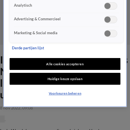
Analytisch
Advertising & Commercieel
Marketing & Social media
Derde partijen lijst
In de Wandelgangen met Bas
Alle cookies accepteren
Nijhuis: 'Daaraan meedoen
Huidige keuze opslaan
lijkt me heel gaaf, een
uitdaging!'
Voorkeuren beheren
8 nov 2022, 09:08