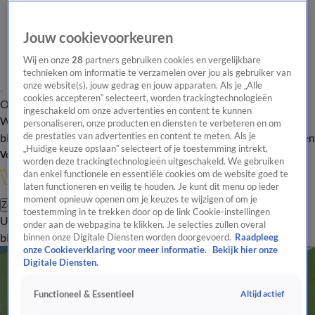
Jouw cookievoorkeuren
Wij en onze
28
partners gebruiken cookies en vergelijkbare
technieken om informatie te verzamelen over jou als gebruiker van
onze website(s), jouw gedrag en jouw apparaten. Als je „Alle
cookies accepteren” selecteert, worden trackingtechnologieën
Overzicht
In de
Onze programma's
Uitzendingen
Onze gezichten
ingeschakeld om onze advertenties en content te kunnen
Wandelgangen
Interviews
Uitzending
personaliseren, onze producten en diensten te verbeteren en om
bijwonen
de prestaties van advertenties en content te meten. Als je
Podcast
Shop
Veelgestelde vragen
Kijkersvraag insturen
„Huidige keuze opslaan” selecteert of je toestemming intrekt,
Volg Vandaag Inside
worden deze trackingtechnologieën uitgeschakeld. We gebruiken
dan enkel functionele en essentiële cookies om de website goed te
laten functioneren en veilig te houden. Je kunt dit menu op ieder
moment opnieuw openen om je keuzes te wijzigen of om je
Zoeken
toestemming in te trekken door op de link Cookie-instellingen
Uitzendingen
Vandaag Inside
De Oranjezomer
Shop
Uitzending
onder aan de webpagina te klikken. Je selecties zullen overal
bijwonen
binnen onze Digitale Diensten worden doorgevoerd.
Raadpleeg
onze Cookieverklaring voor meer informatie.
Bekijk hier onze
Digitale Diensten.
Altijd actief
Functioneel & Essentieel