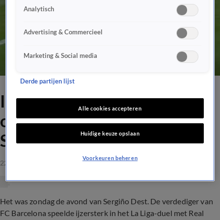
Analytisch
Advertising & Commercieel
Marketing & Social media
Derde partijen lijst
IN BEELD: IJzersterk
Alle cookies accepteren
optreden Dest vs. Real
Huidige keuze opslaan
Sociedad
Voorkeuren beheren
22 mrt 2021, 16:23
Het was zondag de avond van Sergiño Dest. De verdediger van
FC Barcelona speelde ijzersterk in het La Liga-duel met Real