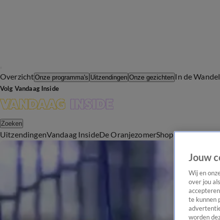
Overzicht
In de Wande
Onze programma's
Uitzendingen
Onze gezichten
Volg Vandaag Inside
Zoeken
Uitzendingen
Vandaag Inside
De Oranjezomer
Shop
Uitzending b
Jouw c
Wij en onz
over jou al
accepteren
te kunnen 
advertentie
worden dez