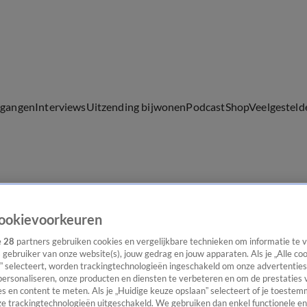
lgangen
Interviews
Uitzending bijwonen
Podcast
Shop
Veelgesteld
ijwonen
ookievoorkeuren
e
28
partners gebruiken cookies en vergelijkbare technieken om informatie te
s gebruiker van onze website(s), jouw gedrag en jouw apparaten. Als je „Alle co
” selecteert, worden trackingtechnologieën ingeschakeld om onze advertenties
personaliseren, onze producten en diensten te verbeteren en om de prestaties 
s en content te meten. Als je „Huidige keuze opslaan” selecteert of je toestemm
e trackingtechnologieën uitgeschakeld. We gebruiken dan enkel functionele en