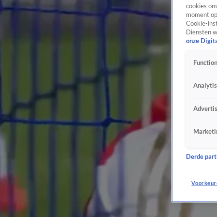
cookies om 
moment opn
Cookie-inst
Diensten w
onze Digit
Function
Analyti
Adverti
Marketi
Derde parti
Voorkeur