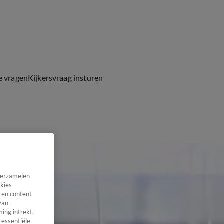
e vragen
Kijkersvraag insturen
 verzamelen
okies
 en content
van
ing intrekt,
 essentiële