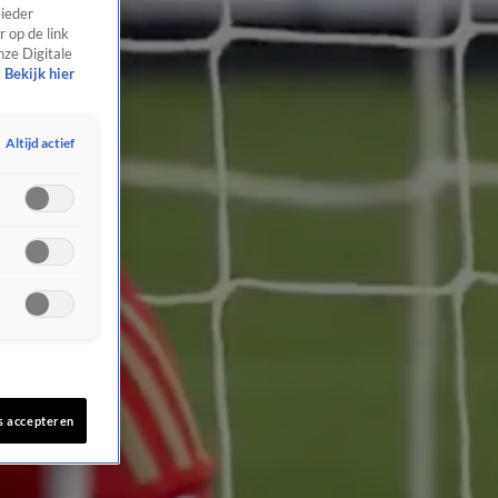
 ieder
 op de link
nze Digitale
Bekijk hier
Altijd actief
s accepteren