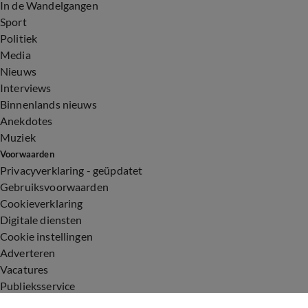
In de Wandelgangen
Sport
Politiek
Media
Nieuws
Interviews
Binnenlands nieuws
Anekdotes
Muziek
Voorwaarden
Privacyverklaring - geüpdatet
Gebruiksvoorwaarden
Cookieverklaring
Digitale diensten
Cookie instellingen
Adverteren
Vacatures
Publieksservice
Toegankelijkheid