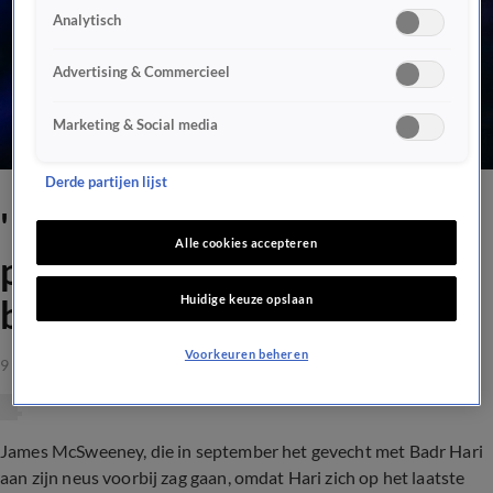
Analytisch
Advertising & Commercieel
Marketing & Social media
Derde partijen lijst
'Ik zie bij Badr Hari een
Alle cookies accepteren
patroon in het faken van
Huidige keuze opslaan
blessures'
Voorkeuren beheren
9 okt 2023, 09:49
James McSweeney, die in september het gevecht met Badr Hari
aan zijn neus voorbij zag gaan, omdat Hari zich op het laatste