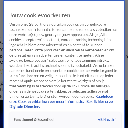
Jouw cookievoorkeuren
Wij en onze
28
partners gebruiken cookies en vergelijkbare
technieken om informatie te verzamelen over jou als gebruiker van
onze website(s), jouw gedrag en jouw apparaten. Als je „Alle
cookies accepteren” selecteert, worden trackingtechnologieën
Overzicht
In de
Onze programma's
Uitzendingen
Onze gezichten
ingeschakeld om onze advertenties en content te kunnen
Wandelgangen
Interviews
Uitzending
personaliseren, onze producten en diensten te verbeteren en om
bijwonen
de prestaties van advertenties en content te meten. Als je
Podcast
Shop
Veelgestelde vragen
Kijkersvraag insturen
„Huidige keuze opslaan” selecteert of je toestemming intrekt,
Volg Vandaag Inside
worden deze trackingtechnologieën uitgeschakeld. We gebruiken
dan enkel functionele en essentiële cookies om de website goed te
laten functioneren en veilig te houden. Je kunt dit menu op ieder
moment opnieuw openen om je keuzes te wijzigen of om je
Zoeken
toestemming in te trekken door op de link Cookie-instellingen
Uitzendingen
Vandaag Inside
De Oranjezomer
Shop
Uitzending
onder aan de webpagina te klikken. Je selecties zullen overal
bijwonen
binnen onze Digitale Diensten worden doorgevoerd.
Raadpleeg
onze Cookieverklaring voor meer informatie.
Bekijk hier onze
Digitale Diensten.
Altijd actief
Functioneel & Essentieel